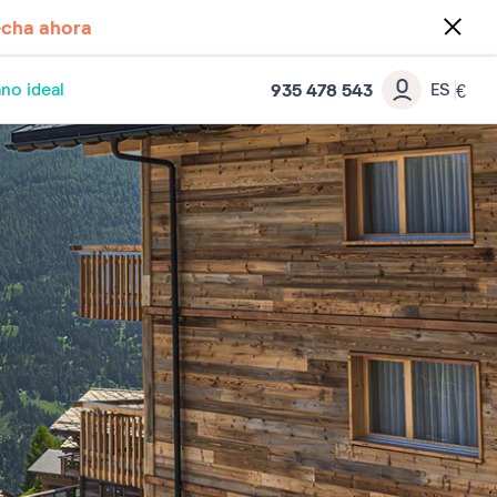
cha ahora
935 478 543
no ideal
ES
€