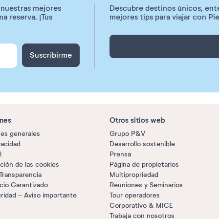
r nuestras mejores
Descubre destinos únicos, enté
a reserva. ¡Tus
mejores tips para viajar con P
Suscribirme
nes
Otros sitios web
es generales
Grupo P&V
vacidad
Desarrollo sostenible
l
Prensa
ción de las cookies
Página de propietarios
 Transparencia
Multipropriedad
cio Garantizado
Reuniones y Seminarios
ridad – Aviso importante
Tour operadores
Corporativo & MICE
Trabaja con nosotros