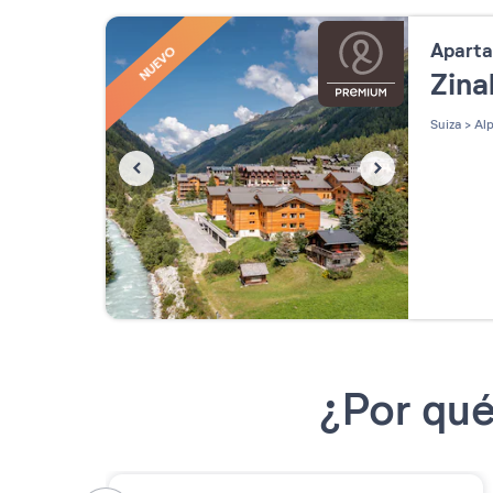
Apart
NUEVO
Zina
Suiza
>
Alp
¿Por qué