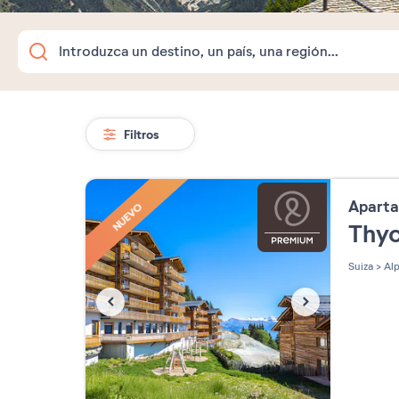
Filtros
Apart
NUEVO
Thy
Suiza
>
Alp