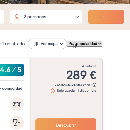
Adultos
Niños
Bebés
Adultos
2
Fechas flexibles
18 años o más
Niños
:
1
resultado
Ver mapa
0
De 3 a 17 años (incluidos)
Bebés
0
De 0 a 2 años (incluidos)
a partir de
4.6
/
5
ek-end
3 noches
4 noches
5 noches
289
€
2 noches del 21/08 al 23/08
 y comodidad
Solo quedan 1 disponible
Mes
Descubrir