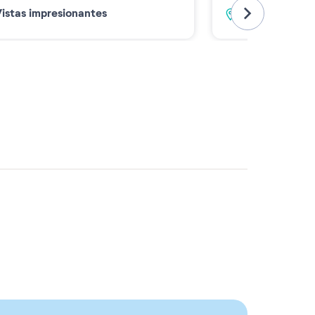
istas impresionantes
En el corazó