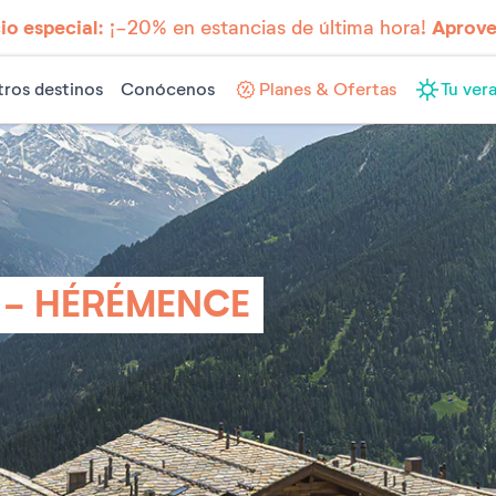
io especial:
¡-20% en estancias de última hora!
Aprove
ros destinos
Conócenos
Planes & Ofertas
Tu vera
 - HÉRÉMENCE