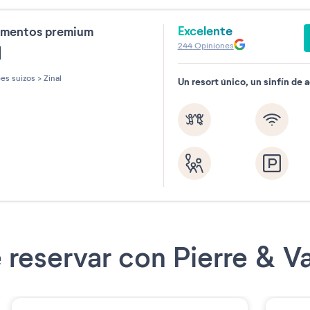
Excelente
amentos premium
244
Opiniones
l
es suizos
>
Zinal
Un resort único, un sinfín de 
 reservar con Pierre & 