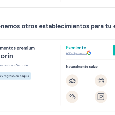
agosto
septiemb
2026
2026
nemos otros establecimientos para tu 
Restablecer
Excelente
amentos premium
406
Opiniones
corin
es suizos
>
Vercorin
Naturalmente suizo
a y regreso en esquís