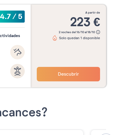
a partir de
4.7
/
5
223
€
2 noches del 16/10 al 18/10
actividades
Solo quedan 1 disponible
Descubrir
Vacances?