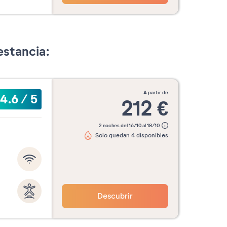
re
octubre
noviembre
diciemb
2026
2026
2026
estancia:
Confirmar mis fechas
a partir de
4.6
/
5
212
€
2 noches del 16/10 al 18/10
Solo quedan 4 disponibles
Descubrir