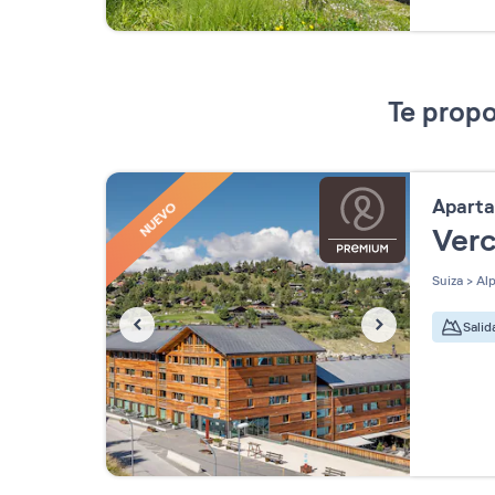
Te propo
Apart
NUEVO
Ver
Suiza
>
Alp
Salid