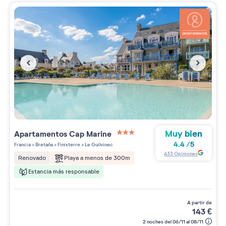
Muy bien
Apartamentos
Cap Marine
3 étoiles sur 5
4.4
/
5
Francia
>
Bretaña
>
Finisterre
>
Le Guilvinec
433
Opiniones
Playa a menos de 300m
Renovado
Estancia más responsable
a partir de
143
€
2 noches del 06/11 al 08/11