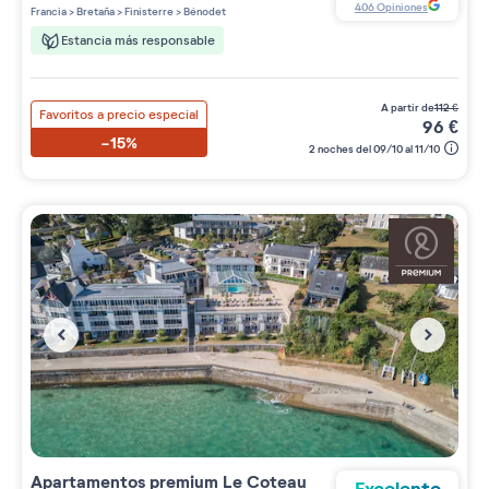
2 étoiles sur 5
406
Opiniones
Francia
>
Bretaña
>
Finisterre
>
Bénodet
Estancia más responsable
a partir de
112
€
Favoritos a precio especial
96
€
-15%
2 noches del 09/10 al 11/10
Apartamentos premium
Le Coteau