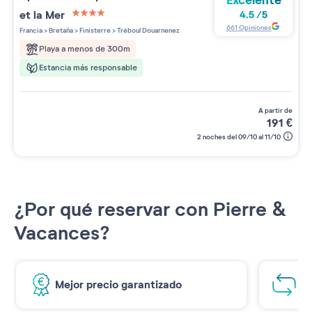
Excelente
et la Mer
4.5
/
5
4 étoiles sur 5
661
Opiniones
Francia
>
Bretaña
>
Finisterre
>
Tréboul Douarnenez
Playa a menos de 300m
Estancia más responsable
a partir de
191
€
2 noches del 09/10 al 11/10
¿Por qué reservar con Pierre &
Vacances?
Mejor precio garantizado
1€