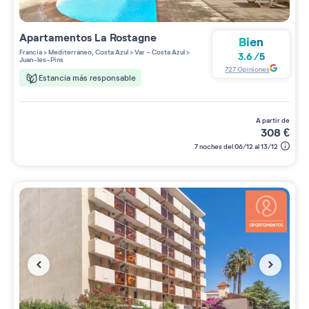
Apartamentos
La Rostagne
Bien
Francia
>
Mediterráneo, Costa Azul
>
Var - Costa Azul
>
3.6
/
5
Juan-les-Pins
727
Opiniones
Estancia más responsable
a partir de
308
€
7 noches del 06/12 al 13/12