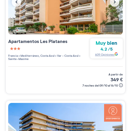
Apartamentos
Les Platanes
Muy bien
4.2
/
5
3 étoiles sur 5
409
Opiniones
Francia
>
Mediterráneo, Costa Azul
>
Var - Costa Azul
>
Sainte-Maxime
a partir de
349
€
7 noches del 09/10 al 16/10