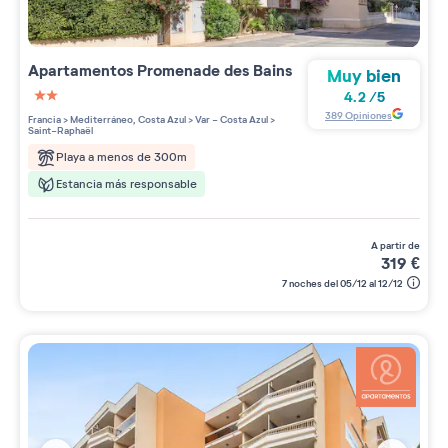
Apartamentos
Promenade des Bains
Muy bien
4.2
/
5
2 étoiles sur 5
389
Opiniones
Francia
>
Mediterráneo, Costa Azul
>
Var - Costa Azul
>
Saint-Raphaël
Playa a menos de 300m
Estancia más responsable
a partir de
319
€
7 noches del 05/12 al 12/12