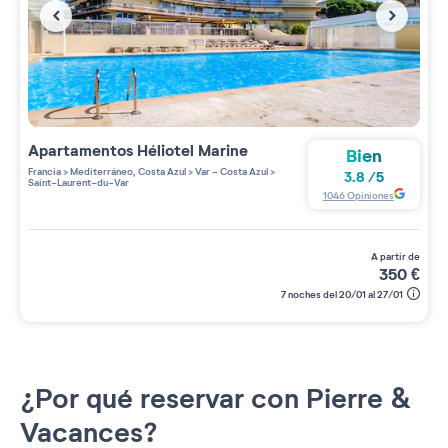
Apartamentos
Héliotel Marine
Bien
Francia
>
Mediterráneo, Costa Azul
>
Var - Costa Azul
>
3.8
/
5
Saint-Laurent-du-Var
1046
Opiniones
a partir de
350
€
7 noches del 20/01 al 27/01
¿Por qué reservar con Pierre &
Vacances?