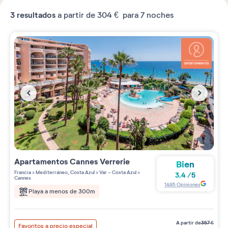
3
resultados
a partir de
304 €
para 7 noches
Apartamentos
Cannes Verrerie
Bien
Francia
>
Mediterráneo, Costa Azul
>
Var - Costa Azul
>
3.4
/
5
Cannes
1485
Opiniones
Playa a menos de 300m
a partir de
357
€
Favoritos a precio especial