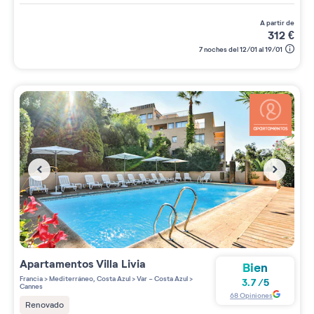
a partir de
312
€
7 noches del 12/01 al 19/01
Apartamentos
Villa Livia
Bien
Francia
>
Mediterráneo, Costa Azul
>
Var - Costa Azul
>
3.7
/
5
Cannes
68
Opiniones
Renovado