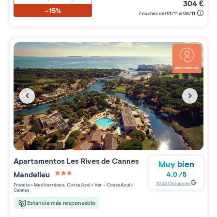
304
€
-15%
7 noches del 01/11 al 08/11
Apartamentos
Les Rives de Cannes
Muy bien
Mandelieu
4.0
/
5
3 étoiles sur 5
1003
Opiniones
Francia
>
Mediterráneo, Costa Azul
>
Var - Costa Azul
>
Cannes
Estancia más responsable