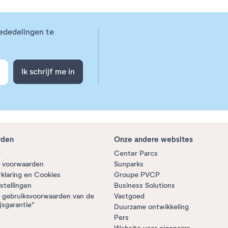
ededelingen te
Ik schrijf me in
rden
Onze andere websites
r
Center Parcs
 voorwaarden
Sunparks
rklaring en Cookies
Groupe PVCP
stellingen
Business Solutions
 gebruiksvoorwaarden van de
Vastgoed
jsgarantie"
Duurzame ontwikkeling
Pers