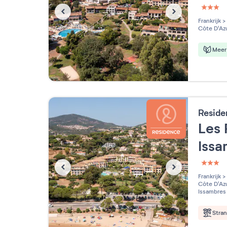
3 étoi
Frankrijk
>
Côte D'Az
Meer 
Reside
Les 
Iss
3 étoi
Frankrijk
>
Côte D'Az
Issambres
Stra