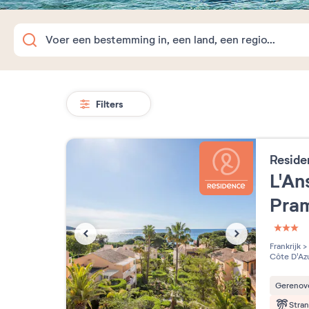
Filters
Reside
L'An
Pra
3 étoi
Frankrijk
>
Côte D'Az
Gerenov
Stra