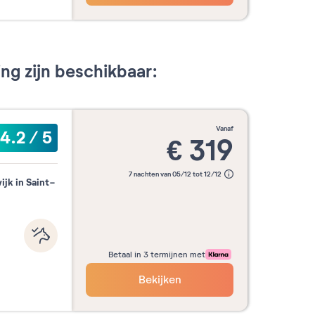
g zijn beschikbaar:
vanaf
4.2
/
5
€
319
7 nachten van 05/12 tot 12/12
ijk in Saint-
Betaal in 3 termijnen met
Bekijken