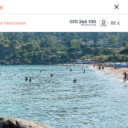
er
070 246 100
Je favorieten
BE
€
(€0,16 p/m)