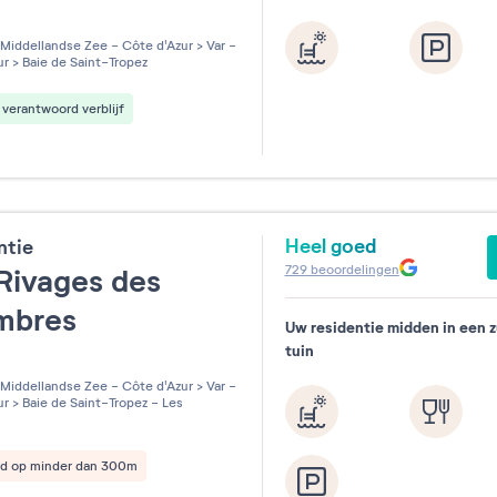
les sur 5
Middellandse Zee - Côte d'Azur
>
Var -
ur
>
Baie de Saint-Tropez
verantwoord verblijf
Heel goed
ntie
729
beoordelingen
Rivages des
ambres
Uw residentie midden in een z
tuin
les sur 5
Middellandse Zee - Côte d'Azur
>
Var -
ur
>
Baie de Saint-Tropez - Les
nd op minder dan 300m