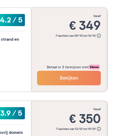
vanaf
4.2
/
5
€
349
7 nachten van 09/10 tot 16/10
 strand en
Betaal in 3 termijnen met
Bekijken
vanaf
3.9
/
5
€
350
7 nachten van 12/01 tot 19/01
ovrij domein