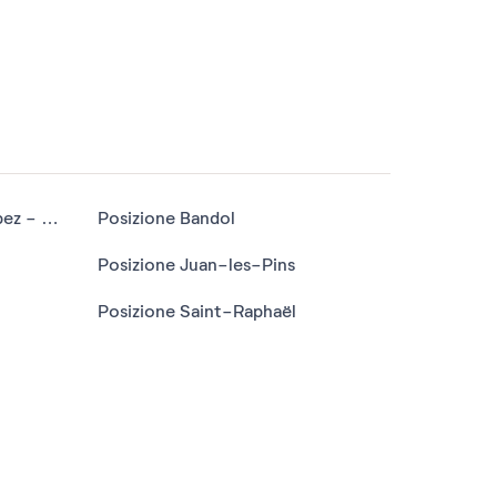
Posizione Baie de Saint-Tropez - Les Issambres
Posizione Bandol
Posizione Juan-les-Pins
Posizione Saint-Raphaël