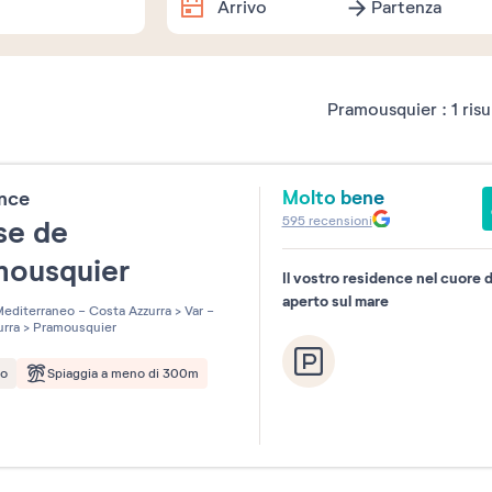
Arrivo
Partenza
Date esatte
Pramousquier :
1
risu
Agosto
2026
Molto bene
ence
Lu
Ma
Me
Gi
Ve
Sa
595
recensioni
se de
1
mousquier
Il vostro residence nel cuore 
3
4
5
6
7
8
aperto sul mare
editerraneo - Costa Azzurra
>
Var -
urra
>
Pramousquier
10
11
12
13
14
15
to
Spiaggia a meno di 300m
17
18
19
20
21
22
24
25
26
27
28
29
31