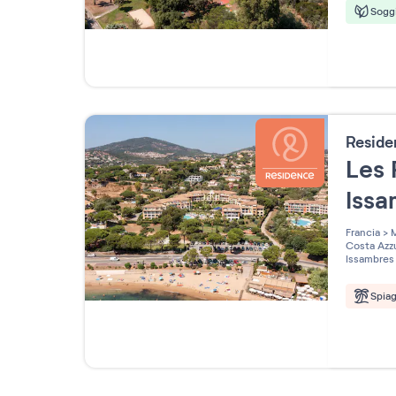
Soggi
Resid
Les 
Iss
Francia
>
M
Costa Azz
Issambres
Spia