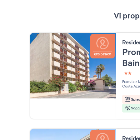
Vi prop
Resid
Pro
Bai
2 étoi
Francia
>
M
Costa Azz
Spia
Soggi
Resid