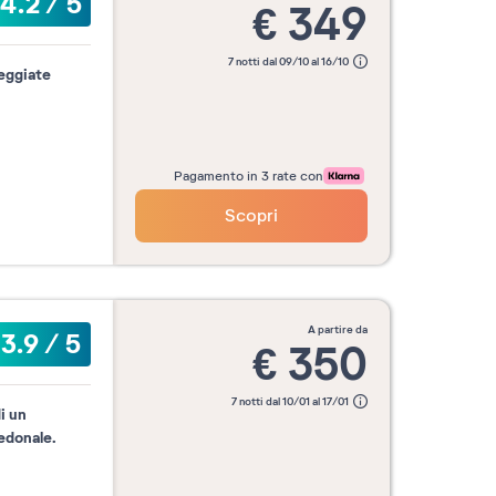
4.2
/
5
€
349
7 notti dal 09/10 al 16/10
leggiate
Pagamento in 3 rate con
Scopri
a partire da
3.9
/
5
€
350
7 notti dal 10/01 al 17/01
i un
edonale.