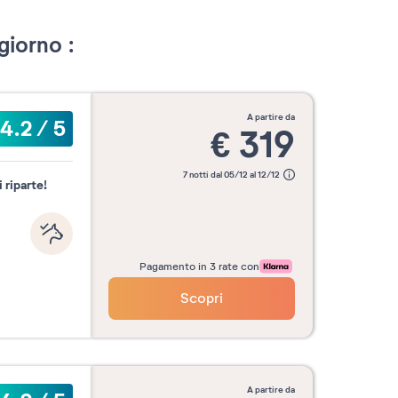
giorno :
a partire da
4.2
/
5
€
319
7 notti dal 05/12 al 12/12
 riparte!
Pagamento in 3 rate con
Scopri
a partire da