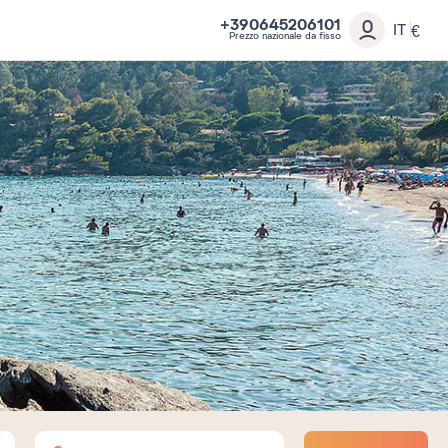
+390645206101
IT
€
Prezzo nazionale da fisso
Adulti
Bambini
Neonati