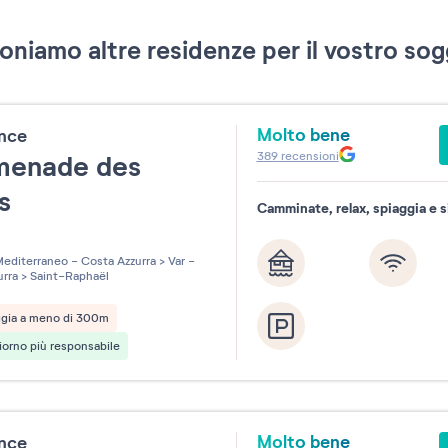
oniamo altre residenze per il vostro sog
Molto bene
ence
389
recensioni
menade des
ns
Camminate, relax, spiaggia e si
les sur 5
editerraneo - Costa Azzurra
>
Var -
urra
>
Saint-Raphaël
ggia a meno di 300m
orno più responsabile
Molto bene
ence