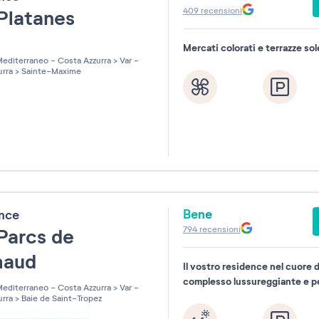
409
recensioni
Platanes
Mercati colorati e terrazze so
les sur 5
editerraneo - Costa Azzurra
>
Var -
urra
>
Sainte-Maxime
Bene
ence
794
recensioni
Parcs de
maud
Il vostro residence nel cuore d
complesso lussureggiante e p
editerraneo - Costa Azzurra
>
Var -
urra
>
Baie de Saint-Tropez