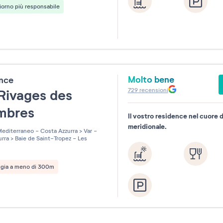
orno più responsabile
Molto bene
ence
729
recensioni
Rivages des
ambres
Il vostro residence nel cuore d
meridionale.
editerraneo - Costa Azzurra
>
Var -
urra
>
Baie de Saint-Tropez - Les
ggia a meno di 300m