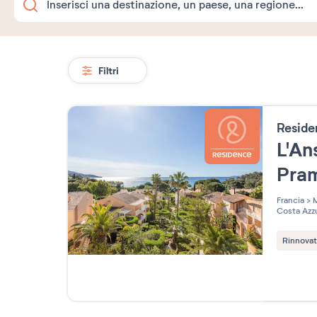
Filtri
Resid
L'An
Pra
Francia
>
M
Costa Azz
Rinnova