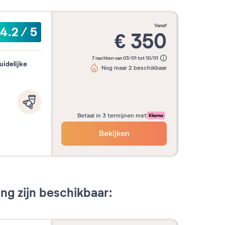
vanaf
4.2
/
5
€
350
7 nachten van 03/01 tot 10/01
uidelijke
Nog maar 2 beschikbaar
Betaal in 3 termijnen met
Bekijken
g zijn beschikbaar: