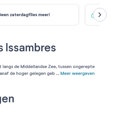
een zaterdagfiles meer!
Koolstofarm
s Issambres
t langs de Middellandse Zee, tussen ongerepte
naf de hoger gelegen geb ...
Meer weergeven
gen