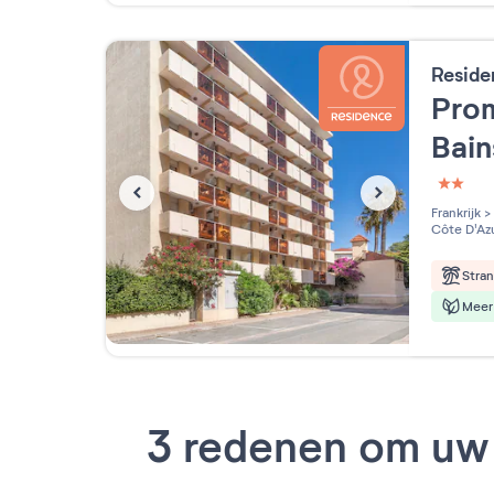
Reside
Pro
Bai
2 étoi
Frankrijk
>
Côte D'Az
Stra
Meer 
3 redenen om uw 