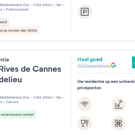
les sur 5
Middellandse Zee - Côte d'Azur
>
Var -
ur
>
Pramousquier
eerd
nd op minder dan 300m
Heel goed
ntie
1003
beoordelingen
Rives de Cannes
delieu
Uw residentie op een schierei
privéponton
les sur 5
Middellandse Zee - Côte d'Azur
>
Var -
ur
>
Cannes
verantwoord verblijf