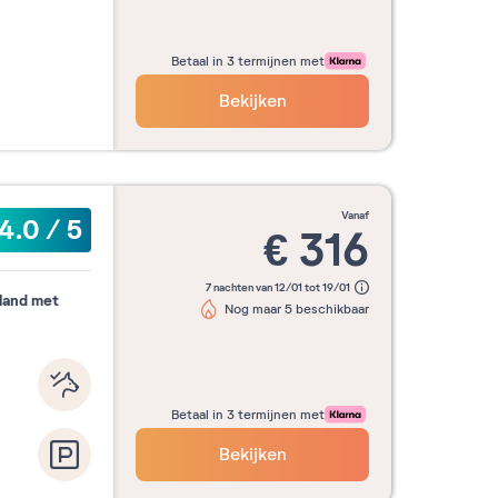
Betaal in 3 termijnen met
Bekijken
vanaf
4.0
/
5
€
316
7 nachten van 12/01 tot 19/01
land met
Nog maar 5 beschikbaar
Betaal in 3 termijnen met
Bekijken