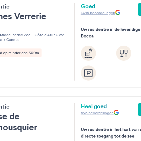
Goed
ntie
1485
beoordelingen
es Verrerie
Uw residentie in de levendige
les sur 5
Middellandse Zee - Côte d'Azur
>
Var -
Bocca
ur
>
Cannes
nd op minder dan 300m
Heel goed
ntie
595
beoordelingen
se de
mousquier
Uw residentie in het hart van
directe toegang tot de zee