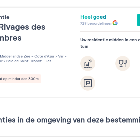
Heel goed
ntie
729
beoordelingen
Rivages des
ambres
Uw residentie midden in een z
tuin
les sur 5
Middellandse Zee - Côte d'Azur
>
Var -
ur
>
Baie de Saint-Tropez - Les
nd op minder dan 300m
ties in de omgeving van deze bestemmin