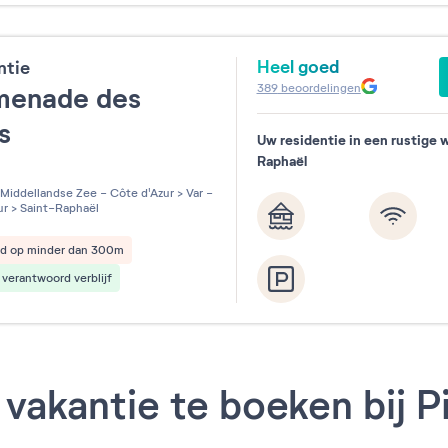
Heel goed
ntie
389
beoordelingen
menade des
ns
Uw residentie in een rustige w
Raphaël
les sur 5
Middellandse Zee - Côte d'Azur
>
Var -
ur
>
Saint-Raphaël
nd op minder dan 300m
verantwoord verblijf
vakantie te boeken bij P