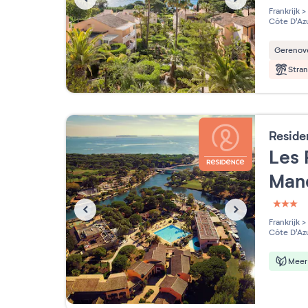
3 étoi
Frankrijk
>
Côte D'Az
Gerenov
Stra
Reside
Les 
Man
3 étoi
Frankrijk
>
Côte D'Az
Meer 