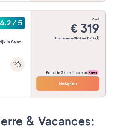
vanaf
4.2
/
5
€
319
7 nachten van 05/12 tot 12/12
ijk in Saint-
Betaal in 3 termijnen met
Bekijken
ierre & Vacances: