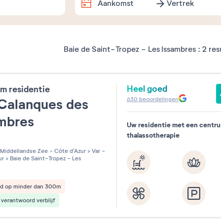
Aankomst
Vertrek
Dates exactes
Baie de Saint-Tropez - Les Issambres :
2
res
Augustus
2026
Heel goed
m residentie
ma
di
wo
do
vr
za
630
beoordelingen
Calanques des
1
ambres
Uw residentie met een centr
3
4
5
6
7
8
thalassotherapie
les sur 5
10
11
12
13
14
15
Middellandse Zee - Côte d'Azur
>
Var -
ur
>
Baie de Saint-Tropez - Les
17
18
19
20
21
22
nd op minder dan 300m
24
25
26
27
28
29
verantwoord verblijf
31