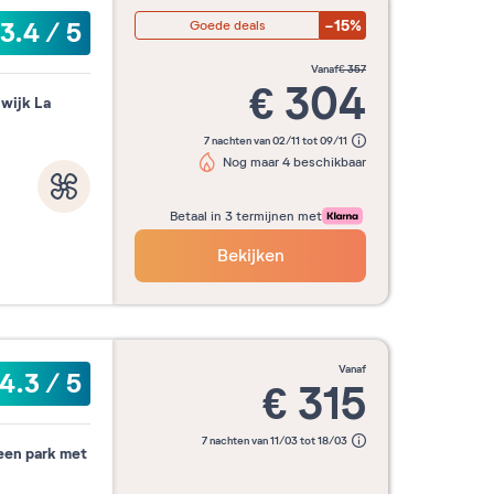
-15%
3.4
/
5
Goede deals
vanaf
€
357
€
304
 wijk La
7 nachten van 02/11 tot 09/11
Nog maar 4 beschikbaar
Betaal in 3 termijnen met
Bekijken
vanaf
4.3
/
5
€
315
7 nachten van 11/03 tot 18/03
 een park met