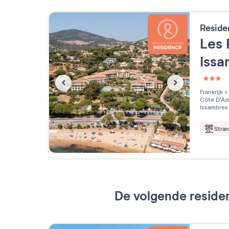
Reside
Les 
Iss
3 étoi
Frankrijk
>
Côte D'Az
Issambres
Stra
De volgende residen