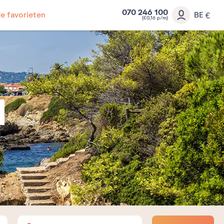
070 246 100
Je favorieten
BE
€
(€0,16 p/m)
Volwassenen
Kinderen
Baby's