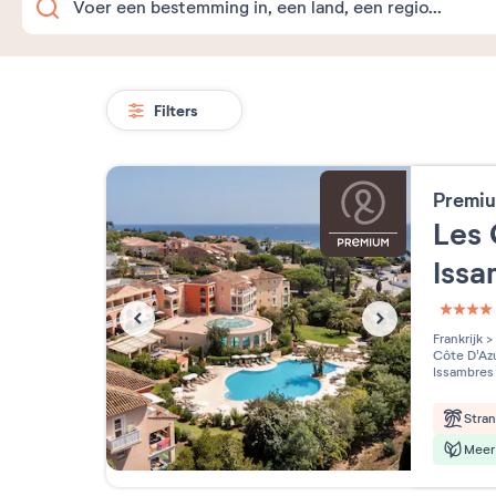
Filters
Premiu
Les 
Iss
4 étoi
Frankrijk
>
Côte D'Az
Issambres
Stra
Meer 