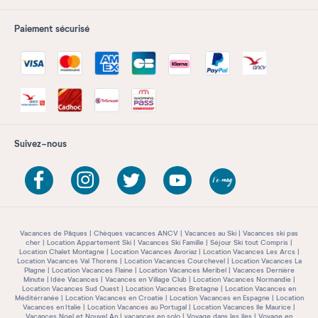
Paiement sécurisé
Suivez-nous
Vacances de Pâques
Chèques vacances ANCV
Vacances au Ski
Vacances ski pas
cher
Location Appartement Ski
Vacances Ski Famille
Séjour Ski tout Compris
Location Chalet Montagne
Location Vacances Avoriaz
Location Vacances Les Arcs
Location Vacances Val Thorens
Location Vacances Courchevel
Location Vacances La
Plagne
Location Vacances Flaine
Location Vacances Meribel
Vacances Dernière
Minute
Idée Vacances
Vacances en Village Club
Location Vacances Normandie
Location Vacances Sud Ouest
Location Vacances Bretagne
Location Vacances en
Méditérranée
Location Vacances en Croatie
Location Vacances en Espagne
Location
Vacances en Italie
Location Vacances au Portugal
Location Vacances île Maurice
Vacances Noel et Nouvel An
vacances en solo
Voyage dans les îles
Voyage en