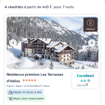
4
résultats
à partir de
465 €
pour 7 nuits
Résidence premium
Les Terrasses
Excellent
d'Hélios
4.6
/
5
5 étoiles sur 5
764
avis
France
>
Alpes
>
Le Grand Massif
>
Flaine
Départ et retour à skis
Séjour plus responsable