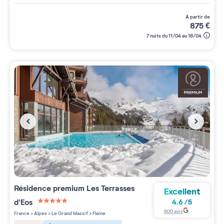
à partir de
875
€
7 nuits du 11/04 au 18/04
Résidence premium
Les Terrasses
Excellent
d'Eos
4.6
/
5
5 étoiles sur 5
800
avis
France
>
Alpes
>
Le Grand Massif
>
Flaine