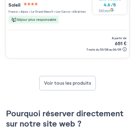
Soleil
4.6
/
5
4 étoiles sur 5
540
avis
France
>
Alpes
>
Le Grand Massif
>
Les Carroz-d'Arâches
Séjour plus responsable
à partir de
651
€
7 nuits du 30/08 au 06/09
Voir tous les produits
Pourquoi réserver directement
sur notre site web ?