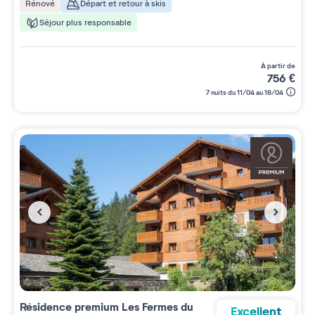
Départ et retour à skis
Rénové
Séjour plus responsable
à partir de
756
€
7 nuits du 11/04 au 18/04
Résidence premium
Les Fermes du
Excellent