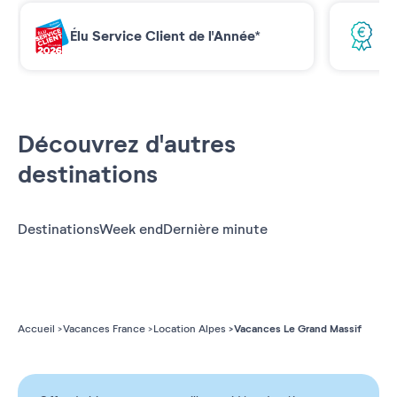
Élu Service Client de l'Année*
Me
Découvrez d'autres
destinations
Destinations
Week end
Dernière minute
Vacances Le Grand Massif
Accueil
Vacances France
Location Alpes