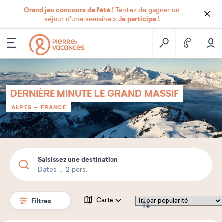
Grand jeu concours de l'été !
Tentez de gagner un
> Je participe !
séjour d'une semaine
DERNIÈRE MINUTE LE GRAND MASSIF
ALPES
-
FRANCE
Saisissez une destination
Dates
2 pers.
Filtres
Carte