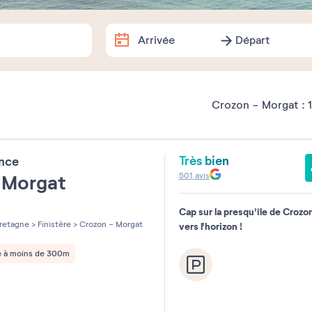
Arrivée
Départ
Arrivée
Départ
Dates exactes
Crozon - Morgat :
1
Août
2026
Très bien
ence
lu
ma
me
je
ve
sa
501
avis
 Morgat
1
Cap sur la presqu'île de Crozo
les sur 5
3
4
5
6
7
8
retagne
>
Finistère
>
Crozon - Morgat
vers l'horizon !
10
11
12
13
14
15
e à moins de 300m
17
18
19
20
21
22
24
25
26
27
28
29