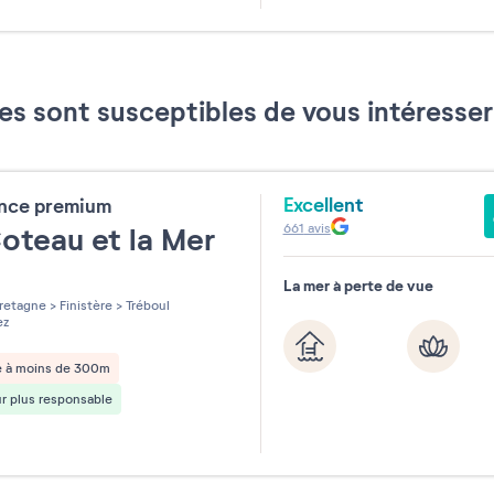
31
es sont susceptibles de vous intéress
Excellent
ence premium
661
avis
oteau et la Mer
La mer à perte de vue
les sur 5
retagne
>
Finistère
>
Tréboul
ez
e à moins de 300m
r plus responsable