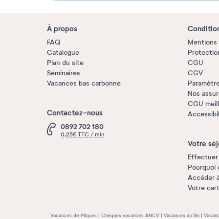
À propos
Conditio
FAQ
Mentions 
Catalogue
Protectio
Plan du site
CGU
Séminaires
CGV
Vacances bas carbonne
Paramètre
Nos assu
CGU meille
Contactez-nous
Accessibi
0892 702 180
0,25€ TTC / min
Votre séj
Effectuer
Pourquoi 
Accéder 
Votre car
Vacances de Pâques
Chèques vacances ANCV
Vacances au Ski
Vacanc