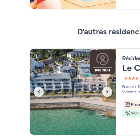
D'autres résidenc
Résid
Le C
4 étoi
France
>
B
Douarnen
Plag
Séjou