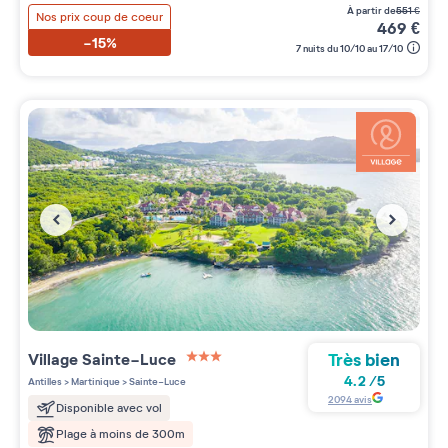
à partir de
551
€
Nos prix coup de coeur
469
€
-15%
7 nuits du 10/10 au 17/10
Très bien
Village
Sainte-Luce
3 étoiles sur 5
4.2
/
5
Antilles
>
Martinique
>
Sainte-Luce
2094
avis
Disponible avec vol
Plage à moins de 300m