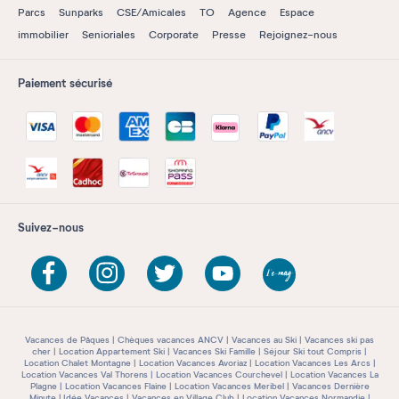
Parcs
Sunparks
CSE/Amicales
TO
Agence
Espace
immobilier
Senioriales
Corporate
Presse
Rejoignez-nous
Paiement sécurisé
Suivez-nous
Vacances de Pâques
Chèques vacances ANCV
Vacances au Ski
Vacances ski pas
cher
Location Appartement Ski
Vacances Ski Famille
Séjour Ski tout Compris
Location Chalet Montagne
Location Vacances Avoriaz
Location Vacances Les Arcs
Location Vacances Val Thorens
Location Vacances Courchevel
Location Vacances La
Plagne
Location Vacances Flaine
Location Vacances Meribel
Vacances Dernière
Minute
Idée Vacances
Vacances en Village Club
Location Vacances Normandie