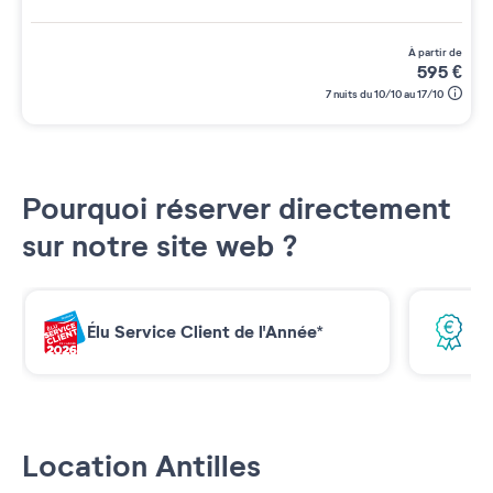
à partir de
595
€
7 nuits du 10/10 au 17/10
Pourquoi réserver directement
sur notre site web ?
Élu Service Client de l'Année*
Me
Location Antilles