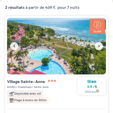
2
résultats
à partir de
469 €
pour 7 nuits
Bien
Village
Sainte-Anne
3 étoiles sur 5
3.9
/
5
Antilles
>
Guadeloupe
>
Sainte-Anne
2962
avis
Disponible avec vol
Plage à moins de 300m