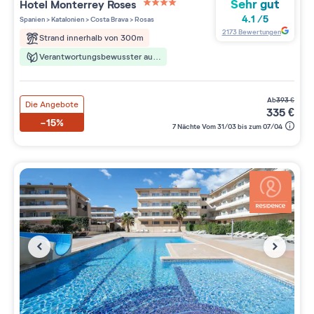
Sehr gut
Hotel Monterrey Roses
4 étoiles sur 5
4.1
/
5
Spanien
>
Katalonien
>
Costa Brava
>
Rosas
2173
Bewertungen
Strand innerhalb von 300m
Verantwortungsbewusster aufenthalt
ab
393
€
Die Angebote
335
€
-15%
7 Nächte Vom 31/03 bis zum 07/04