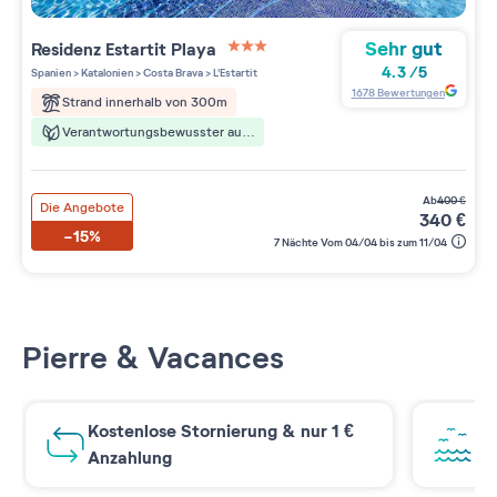
Sehr gut
Residenz
Estartit Playa
3 étoiles sur 5
4.3
/
5
Spanien
>
Katalonien
>
Costa Brava
>
L'Estartit
1678
Bewertungen
Strand innerhalb von 300m
Verantwortungsbewusster aufenthalt
ab
400
€
Die Angebote
340
€
-15%
7 Nächte Vom 04/04 bis zum 11/04
Pierre & Vacances
Kostenlose Stornierung & nur 1 €
At
Anzahlung