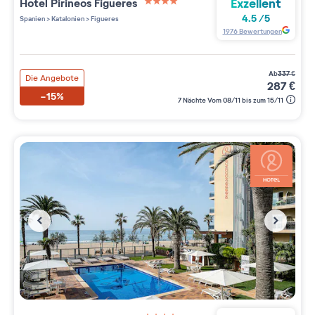
Exzellent
Hotel Pirineos Figueres
4 étoiles sur 5
4.5
/
5
Spanien
>
Katalonien
>
Figueres
1976
Bewertungen
ab
337
€
Die Angebote
287
€
-15%
7 Nächte Vom 08/11 bis zum 15/11