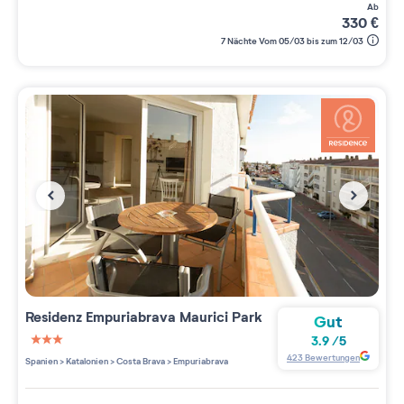
ab
330
€
7 Nächte Vom 05/03 bis zum 12/03
Residenz
Empuriabrava Maurici Park
Gut
3.9
/
5
3 étoiles sur 5
423
Bewertungen
Spanien
>
Katalonien
>
Costa Brava
>
Empuriabrava