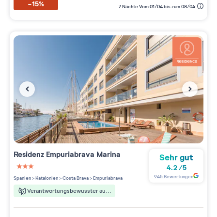
-15%
7 Nächte Vom 01/04 bis zum 08/04
Residenz
Empuriabrava Marina
Sehr gut
4.2
/
5
3 étoiles sur 5
945
Bewertungen
Spanien
>
Katalonien
>
Costa Brava
>
Empuriabrava
Verantwortungsbewusster aufenthalt