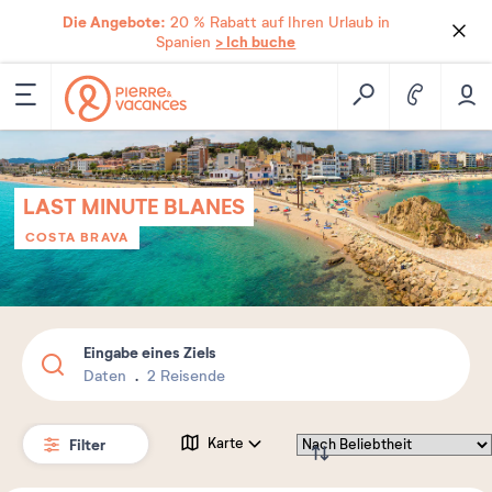
Die Angebote:
20 % Rabatt auf Ihren Urlaub in
> Ich buche
Spanien
LAST MINUTE BLANES
COSTA BRAVA
Eingabe eines Ziels
Daten
2 Reisende
Filter
Karte