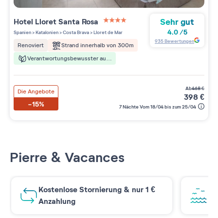
Sehr gut
Hotel Lloret Santa Rosa
4 étoiles sur 5
4.0
/
5
Spanien
>
Katalonien
>
Costa Brava
>
Lloret de Mar
935
Bewertungen
Strand innerhalb von 300m
Renoviert
Verantwortungsbewusster aufenthalt
ab
468
€
Die Angebote
398
€
-15%
7 Nächte Vom 18/04 bis zum 25/04
Pierre & Vacances
Kostenlose Stornierung & nur 1 €
At
Anzahlung