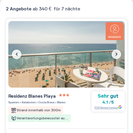
2
Angebote
ab
340 €
für 7 nächte
Sehr gut
Residenz
Blanes Playa
3 étoiles sur 5
4.1
/
5
Spanien
>
Katalonien
>
Costa Brava
>
Blanes
928
Bewertungen
Strand innerhalb von 300m
Verantwortungsbewusster aufenthalt