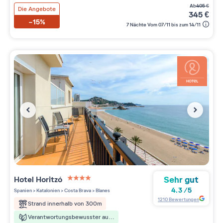
ab
405
€
Die Angebote
345
€
-15%
7 Nächte Vom 07/11 bis zum 14/11
Sehr gut
Hotel Horitzó
4 étoiles sur 5
4.3
/
5
Spanien
>
Katalonien
>
Costa Brava
>
Blanes
1210
Bewertungen
Strand innerhalb von 300m
Verantwortungsbewusster aufenthalt