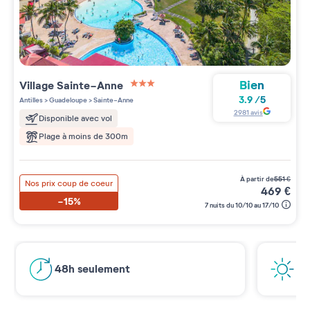
Bien
Village
Sainte-Anne
3 étoiles sur 5
3.9
/
5
Antilles
>
Guadeloupe
>
Sainte-Anne
2981
avis
Disponible avec vol
Plage à moins de 300m
à partir de
551
€
Nos prix coup de coeur
469
€
-15%
7 nuits du 10/10 au 17/10
48h seulement
Es