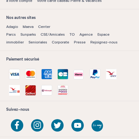
à votre compte
Votre carte cadeau Pierre & Vacances
Nos autres sites
Adagio
Maeva
Center
Parcs
Sunparks
CSE/Amicales
TO
Agence
Espace
immobilier
Senioriales
Corporate
Presse
Rejoignez-nous
Paiement sécurisé
Suivez-nous