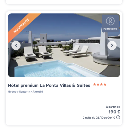
NOUVEAUTÉ
Hôtel premium La Ponta Villas & Suites
4 étoiles sur 5
Grèce
>
Santorin
>
Akrotiri
à partir de
190
€
2 nuits du 02/10 au 04/10