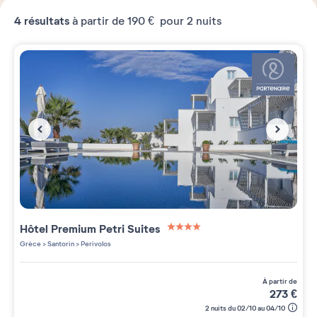
4
résultats
à partir de
190 €
pour 2 nuits
Hôtel Premium
Petri Suites
4 étoiles sur 5
Grèce
>
Santorin
>
Perivolos
à partir de
273
€
2 nuits du 02/10 au 04/10