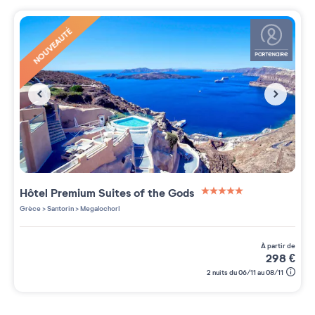
NOUVEAUTÉ
Hôtel Premium
Suites of the Gods
5 étoiles sur 5
Grèce
>
Santorin
>
MegalochorI
à partir de
298
€
2 nuits du 06/11 au 08/11