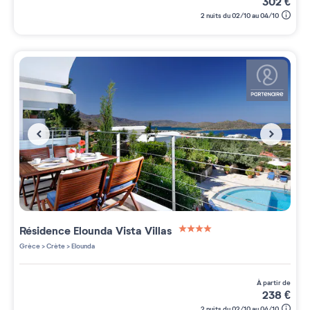
302
€
2 nuits du 02/10 au 04/10
Résidence
Elounda Vista Villas
4 étoiles sur 5
Grèce
>
Crète
>
Elounda
à partir de
238
€
2 nuits du 02/10 au 04/10