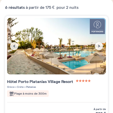
6
résultats
à partir de
175 €
pour 2 nuits
Hôtel Porto Platanias Village Resort
5 étoiles sur 5
Grèce
>
Crète
>
Platanias
Plage à moins de 300m
à partir de