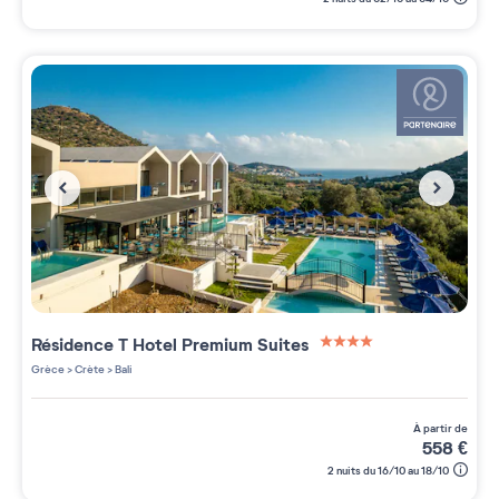
Résidence
T Hotel Premium Suites
4 étoiles sur 5
Grèce
>
Crète
>
Bali
à partir de
558
€
2 nuits du 16/10 au 18/10