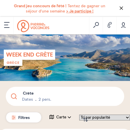
Grand jeu concours de l'été !
Tentez de gagner un
> Je participe !
séjour d'une semaine
WEEK END CRÈTE
GRÈCE
Crète
Dates
2 pers.
Filtres
Carte