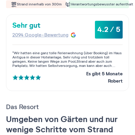
Strand innerhalb von 300m
Verantwortungsbewusster aufenthalt
Sehr gut
4.2 / 5
2094 Google-Bewertung
"Wir hatten eine ganz tolle Ferienwohnung (über Booking) im Haus
Antigua in dieser Hotelanlage. Sehr ruhig und trotzdem toll
gelegen. Keine langen Wege zum Pool,Strand aber auch zum
Parkplatz. Wir hatten Selbstversorgung, man kann aber auch
Frühstück 20€ und Abendessen vom Buffet für 35€ vor Ort
Es gibt 5 Monate
buchen. Ein Supermarkt und der nächste Ort mit toller Bäckerei
sind auch fußläufig zu erreichen,wir empfehlen aber ein Auto. Auf
Robert
dem Gelände direkt gibt es auch einen kleinen Minimarkt, hier
kann man Backwaren vorbestellen und diese ab 8:00 Uhr abholen.
Der Pool-Imbiss O'Ti mit leckeren Snacks ist sehr zu empfehlen.
In der ALLin Bar gibt es Abends etwas Programm.Alles in allem
gute Lage für die gesamte Insel."
Das Resort
Umgeben von Gärten und nur
wenige Schritte vom Strand