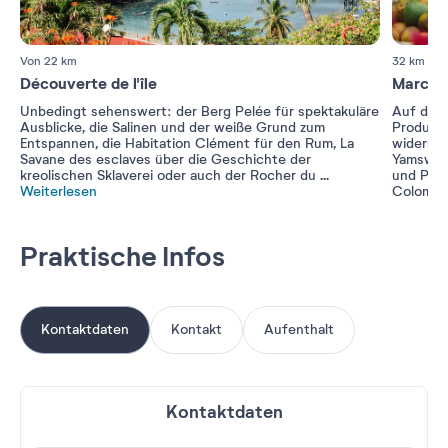
Von 22 km
32 km
Découverte de l'île
Marché
Unbedingt sehenswert: der Berg Pelée für spektakuläre
Auf dem 
Ausblicke, die Salinen und der weiße Grund zum
Produkte
Entspannen, die Habitation Clément für den Rum, La
widerspi
Savane des esclaves über die Geschichte der
Yamswurz
kreolischen Sklaverei oder auch der Rocher du
...
und Puns
Weiterlesen
Colombo
Praktische Infos
Kontaktdaten
Kontakt
Aufenthalt
Kontaktdaten