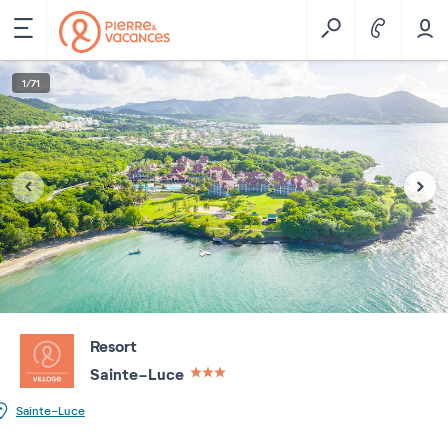
1
/
71
Resort
Sainte-Luce
3 étoiles sur 5
Sainte-Luce