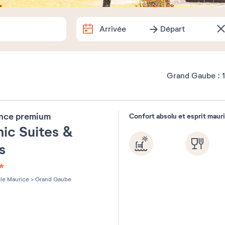
Arrivée
Départ
Arrivée
Départ
Dates exactes
Grand Gaube :
1
Combien de temps partez-vous 
ence premium
Confort absolu et esprit maur
1 semaine
2 semaines
1 w
ic Suites &
as
Souhaitez-vous préciser ?
les sur 5
Ile Maurice
>
Grand Gaube