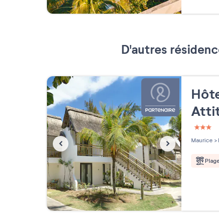
D'autres résidenc
Hôte
Att
3 étoi
Maurice
>
Plag