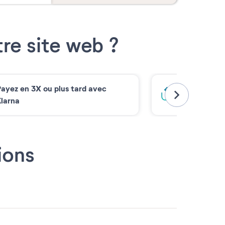
re site web ?
ayez en 3X ou plus tard avec
Bloquez votr
larna
ions