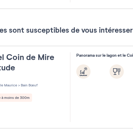
Septemb
Août 2026
2026
es sont susceptibles de vous intéress
Réinitialiser
l Coin de Mire
Panorama sur le lagon et le Co
itude
les sur 5
Ile Maurice
>
Bain Bœuf
e à moins de 300m