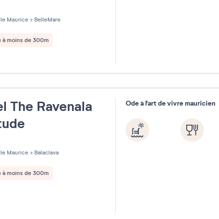
les sur 5
Ile Maurice
>
BelleMare
e à moins de 300m
l The Ravenala
Ode à l'art de vivre mauricien
itude
les sur 5
Ile Maurice
>
Balaclava
e à moins de 300m