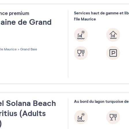
ence premium
Services haut de gamme et libe
l'Ile Maurice
aine de Grand
e
les sur 5
Ile Maurice
>
Grand Baie
l Solana Beach
Au bord du lagon turquoise de
itius (Adults
)