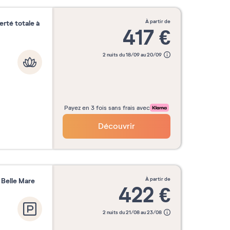
à partir de
rté totale à
417
€
2 nuits du 18/09 au 20/09
Payez en 3 fois sans frais avec
Découvrir
à partir de
 Belle Mare
422
€
2 nuits du 21/08 au 23/08