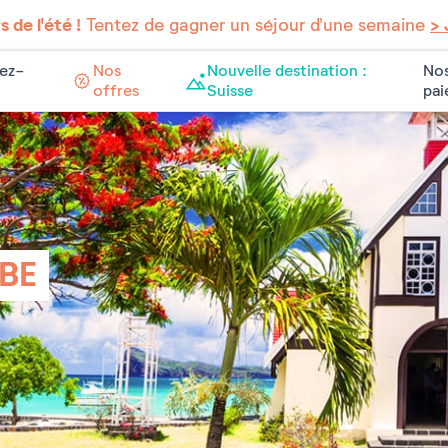
 de l'été !
Tentez de gagner un séjour d'une semaine
> 
ez-
Nos
Nouvelle destination :
Nos
offres
Suisse
pa
BE