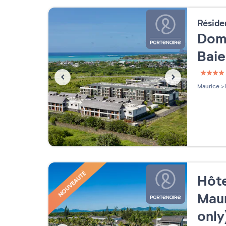
Résid
Dom
Bai
4 étoi
Maurice
>
NOUVEAUTÉ
Hôte
Maur
only