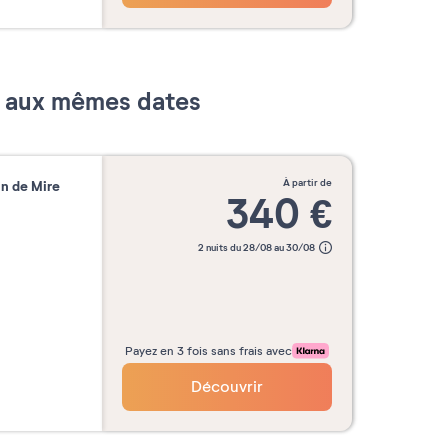
re
Octobre
Novembre
Décemb
2026
2026
2026
er aux mêmes dates
Valider mes dates
à partir de
in de Mire
340
€
2 nuits du 28/08 au 30/08
Payez en 3 fois sans frais avec
Découvrir