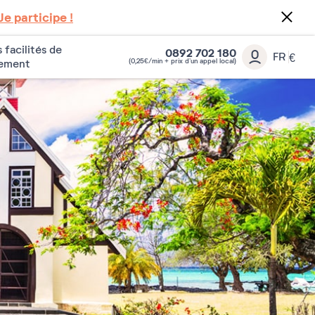
Je participe !
 facilités de
0892 702 180
FR
€
(0,25€/min + prix d’un appel local)
iement