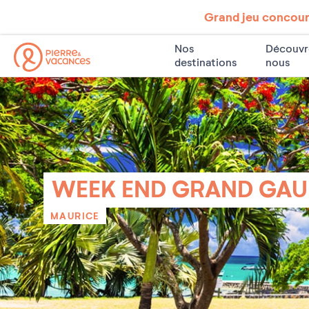
Grand jeu concours
Nos
Découvr
destinations
nous
WEEK END GRAND GAU
MAURICE