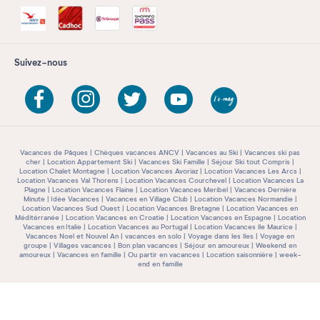
Suivez-nous
Vacances de Pâques
Chèques vacances ANCV
Vacances au Ski
Vacances ski pas
cher
Location Appartement Ski
Vacances Ski Famille
Séjour Ski tout Compris
Location Chalet Montagne
Location Vacances Avoriaz
Location Vacances Les Arcs
Location Vacances Val Thorens
Location Vacances Courchevel
Location Vacances La
Plagne
Location Vacances Flaine
Location Vacances Meribel
Vacances Dernière
Minute
Idée Vacances
Vacances en Village Club
Location Vacances Normandie
Location Vacances Sud Ouest
Location Vacances Bretagne
Location Vacances en
Méditérranée
Location Vacances en Croatie
Location Vacances en Espagne
Location
Vacances en Italie
Location Vacances au Portugal
Location Vacances île Maurice
Vacances Noel et Nouvel An
vacances en solo
Voyage dans les îles
Voyage en
groupe
Villages vacances
Bon plan vacances
Séjour en amoureux
Weekend en
amoureux
Vacances en famille
Ou partir en vacances
Location saisonnière
week-
end en famille