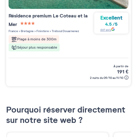
Résidence premium
Le Coteau et la
Excellent
Mer
4.5
/
5
4 étoiles sur 5
661
avis
France
>
Bretagne
>
Finistère
>
Tréboul Douarnenez
Plage à moins de 300m
Séjour plus responsable
à partir de
191
€
2 nuits du 09/10 au 11/10
Pourquoi réserver directement
sur notre site web ?