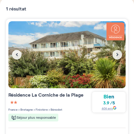
1
résultat
Résidence
La Corniche de la Plage
Bien
3.9
/
5
2 étoiles sur 5
406
avis
France
>
Bretagne
>
Finistère
>
Bénodet
Séjour plus responsable