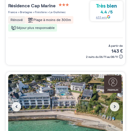
Très bien
Résidence
Cap Marine
3 étoiles sur 5
4.4
/
5
France
>
Bretagne
>
Finistère
>
Le Guilvinec
433
avis
Plage à moins de 300m
Rénové
Séjour plus responsable
à partir de
143
€
2 nuits du 06/11 au 08/11