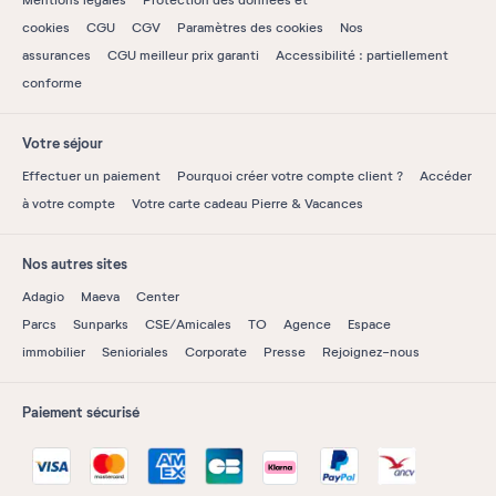
Mentions légales
Protection des données et
cookies
CGU
CGV
Paramètres des cookies
Nos
assurances
CGU meilleur prix garanti
Accessibilité : partiellement
conforme
Votre séjour
Effectuer un paiement
Pourquoi créer votre compte client ?
Accéder
à votre compte
Votre carte cadeau Pierre & Vacances
Nos autres sites
Adagio
Maeva
Center
Parcs
Sunparks
CSE/Amicales
TO
Agence
Espace
immobilier
Senioriales
Corporate
Presse
Rejoignez-nous
Paiement sécurisé