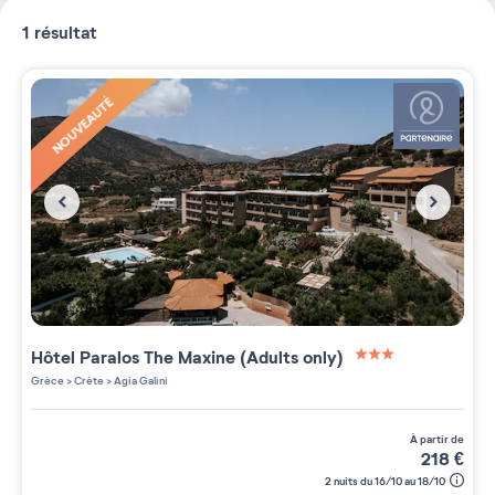
1
résultat
NOUVEAUTÉ
Hôtel Paralos The Maxine (Adults only)
3 étoiles sur 5
Grèce
>
Crète
>
Agia Galini
à partir de
218
€
2 nuits du 16/10 au 18/10