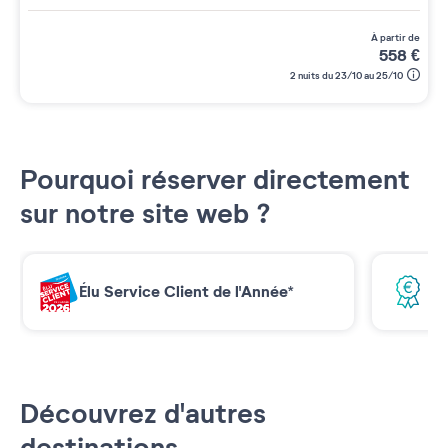
à partir de
558
€
2 nuits du 23/10 au 25/10
Pourquoi réserver directement
sur notre site web ?
Élu Service Client de l'Année*
Me
Découvrez d'autres
destinations