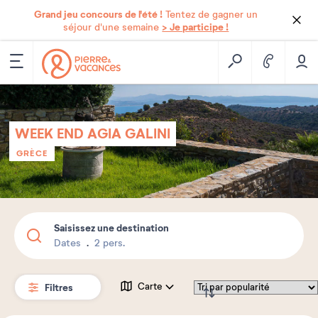
Grand jeu concours de l'été !
Tentez de gagner un
> Je participe !
séjour d'une semaine
WEEK END AGIA GALINI
GRÈCE
Saisissez une destination
Dates
2 pers.
Filtres
Carte