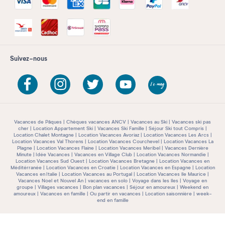
Suivez-nous
Vacances de Pâques
Chèques vacances ANCV
Vacances au Ski
Vacances ski pas
cher
Location Appartement Ski
Vacances Ski Famille
Séjour Ski tout Compris
Location Chalet Montagne
Location Vacances Avoriaz
Location Vacances Les Arcs
Location Vacances Val Thorens
Location Vacances Courchevel
Location Vacances La
Plagne
Location Vacances Flaine
Location Vacances Meribel
Vacances Dernière
Minute
Idée Vacances
Vacances en Village Club
Location Vacances Normandie
Location Vacances Sud Ouest
Location Vacances Bretagne
Location Vacances en
Méditérranée
Location Vacances en Croatie
Location Vacances en Espagne
Location
Vacances en Italie
Location Vacances au Portugal
Location Vacances île Maurice
Vacances Noel et Nouvel An
vacances en solo
Voyage dans les îles
Voyage en
groupe
Villages vacances
Bon plan vacances
Séjour en amoureux
Weekend en
amoureux
Vacances en famille
Ou partir en vacances
Location saisonnière
week-
end en famille