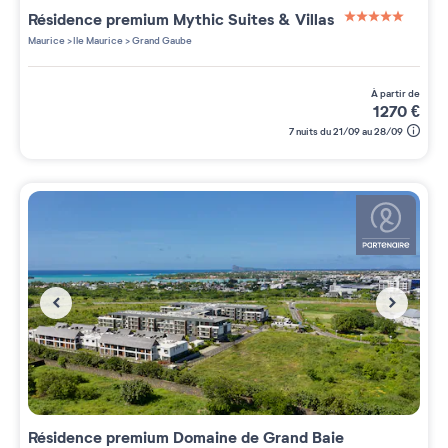
Résidence premium
Mythic Suites & Villas
5 étoiles sur 5
Maurice
>
Ile Maurice
>
Grand Gaube
à partir de
1270
€
7 nuits du 21/09 au 28/09
Résidence premium
Domaine de Grand Baie