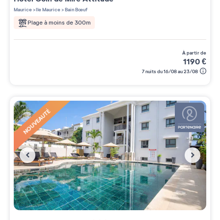
3 étoiles sur 5
Maurice
>
Ile Maurice
>
Bain Bœuf
Plage à moins de 300m
à partir de
1190
€
7 nuits du 16/08 au 23/08
NOUVEAUTÉ