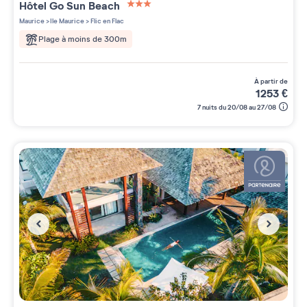
Hôtel Go Sun Beach
3 étoiles sur 5
Maurice
>
Ile Maurice
>
Flic en Flac
Plage à moins de 300m
à partir de
1253
€
7 nuits du 20/08 au 27/08