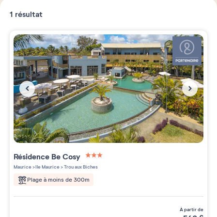
1
résultat
Résidence
Be Cosy
3 étoiles sur 5
Maurice
>
Ile Maurice
>
Trou aux Biches
Plage à moins de 300m
à partir de