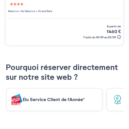
4 étoiles sur 5
Maurice
>
Ile Maurice
>
Grand Baie
à partir de
1460
€
7 nuits du 18/09 au 25/09
Pourquoi réserver directement
sur notre site web ?
Élu Service Client de l'Année*
Me