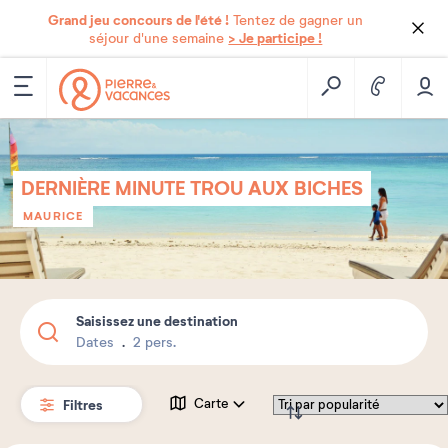
Grand jeu concours de l'été !
Tentez de gagner un
> Je participe !
séjour d'une semaine
DERNIÈRE MINUTE TROU AUX BICHES
MAURICE
Saisissez une destination
Dates
2 pers.
Filtres
Carte