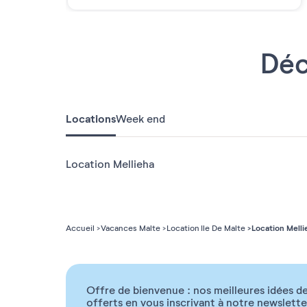
Déc
Locations
Week end
Location Mellieha
Location Melli
Accueil
Vacances Malte
Location Ile De Malte
Offre de bienvenue : nos meilleures idées de
offerts en vous inscrivant à notre newslette