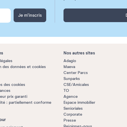
Je m'inscris
ns
Nos autres sites
légales
Adagio
n des données et cookies
Maeva
Center Parcs
Sunparks
s des cookies
CSE/Amicales
rances
TO
ur prix garanti
Agence
lité : partiellement conforme
Espace immobilier
Senioriales
Corporate
our
Presse
Rejoignez-nous