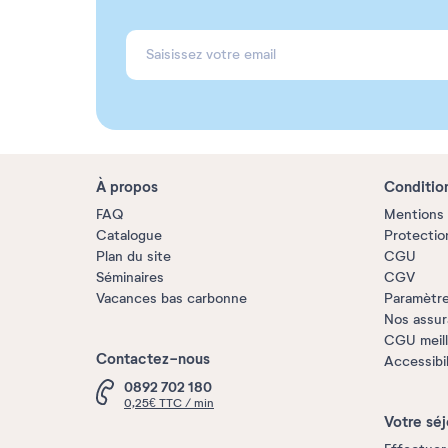
À propos
Conditio
FAQ
Mentions 
Catalogue
Protectio
Plan du site
CGU
Séminaires
CGV
Vacances bas carbonne
Paramètre
Nos assu
CGU meille
Contactez-nous
Accessibi
0892 702 180
0,25€ TTC / min
Votre séj