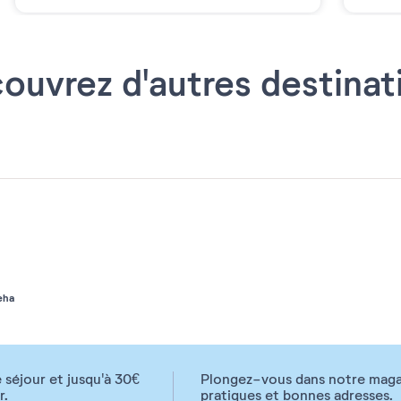
ouvrez d'autres destinat
eha
 séjour et jusqu'à 30€
Plongez-vous dans notre magazi
r.
pratiques et bonnes adresses.