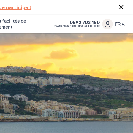
Je participe !
 facilités de
0892 702 180
FR
€
(0,25€/min + prix d’un appel local)
iement