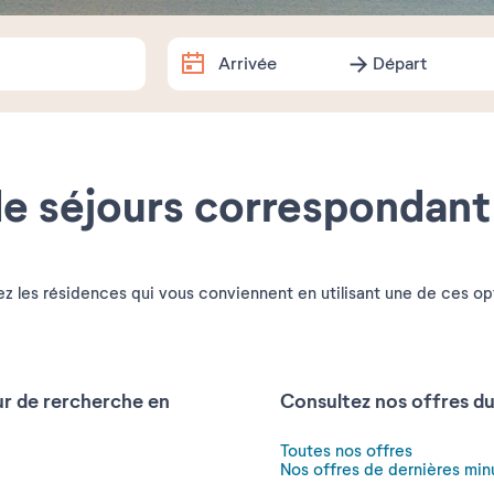
Arrivée
Départ
Arrivée
Départ
Dates exactes
e séjours correspondant
Août
2026
lu
ma
me
je
ve
sa
z les résidences qui vous conviennent en utilisant une de ces op
1
3
4
5
6
7
8
10
11
12
13
14
15
ur de rercherche en
Consultez nos offres d
17
18
19
20
21
22
Toutes nos offres
Nos offres de dernières min
24
25
26
27
28
29