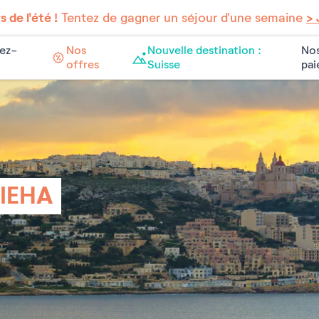
 de l'été !
Tentez de gagner un séjour d'une semaine
> 
ez-
Nos
Nouvelle destination :
Nos
offres
Suisse
pa
IEHA