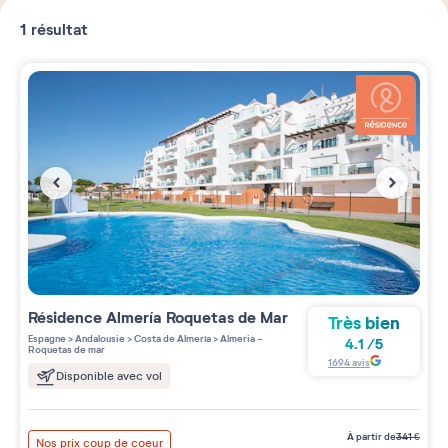
1
résultat
Résidence
Almería Roquetas de Mar
Très bien
Espagne
>
Andalousie
>
Costa de Almería
>
Almeria -
4.1
/
5
Roquetas de mar
1694
avis
Disponible avec vol
à partir de
341
€
Nos prix coup de coeur