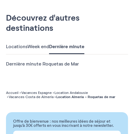
Découvrez d'autres
destinations
Locations
Week end
Dernière minute
Dernière minute Roquetas de Mar
Accueil
Vacances Espagne
Location Andalousie
Location Almeria - Roquetas de mar
Vacances Costa de Almería
Offre de bienvenue : nos meilleures idées de séjour et
jusqu'à 30€ offerts en vous inscrivant à notre newsletter.