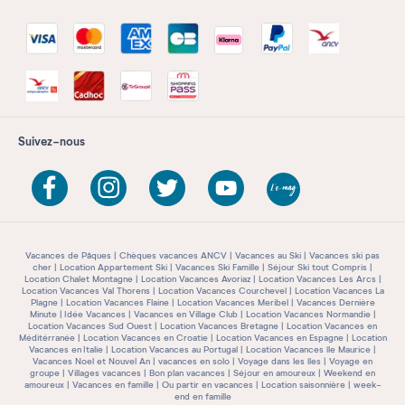
Suivez-nous
Vacances de Pâques
Chèques vacances ANCV
Vacances au Ski
Vacances ski pas
cher
Location Appartement Ski
Vacances Ski Famille
Séjour Ski tout Compris
Location Chalet Montagne
Location Vacances Avoriaz
Location Vacances Les Arcs
Location Vacances Val Thorens
Location Vacances Courchevel
Location Vacances La
Plagne
Location Vacances Flaine
Location Vacances Meribel
Vacances Dernière
Minute
Idée Vacances
Vacances en Village Club
Location Vacances Normandie
Location Vacances Sud Ouest
Location Vacances Bretagne
Location Vacances en
Méditérranée
Location Vacances en Croatie
Location Vacances en Espagne
Location
Vacances en Italie
Location Vacances au Portugal
Location Vacances île Maurice
Vacances Noel et Nouvel An
vacances en solo
Voyage dans les îles
Voyage en
groupe
Villages vacances
Bon plan vacances
Séjour en amoureux
Weekend en
amoureux
Vacances en famille
Ou partir en vacances
Location saisonnière
week-
end en famille