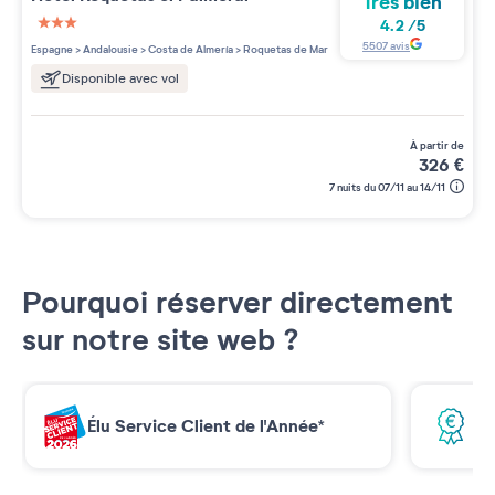
Très bien
4.2
/
5
3 étoiles sur 5
5507
avis
Espagne
>
Andalousie
>
Costa de Almería
>
Roquetas de Mar
Disponible avec vol
à partir de
326
€
7 nuits du 07/11 au 14/11
Pourquoi réserver directement
sur notre site web ?
Élu Service Client de l'Année*
Me