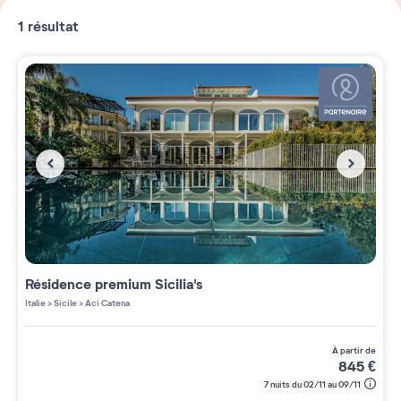
1
résultat
Résidence premium
Sicilia's
Italie
>
Sicile
>
Aci Catena
à partir de
845
€
7 nuits du 02/11 au 09/11