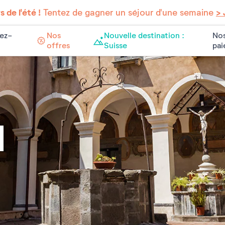
 de l'été !
Tentez de gagner un séjour d'une semaine
> 
ez-
Nos
Nouvelle destination :
Nos
offres
Suisse
pa