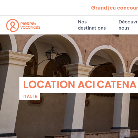
Grand jeu concours
Nos
Découvr
destinations
nous
LOCATION ACI CATENA
ITALIE