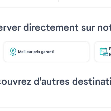
31
erver directement sur not
P
Meilleur prix garanti
K
ouvrez d'autres destinat