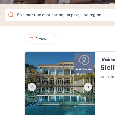
Filtres
Résid
Sicil
Italie
>
Sic