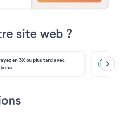
re site web ?
ayez en 3X ou plus tard avec
Bloquez votr
larna
ions