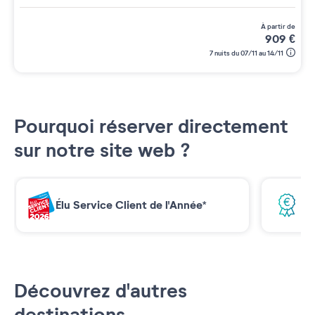
à partir de
909
€
7 nuits du 07/11 au 14/11
Pourquoi réserver directement
sur notre site web ?
Élu Service Client de l'Année*
Me
Découvrez d'autres
destinations