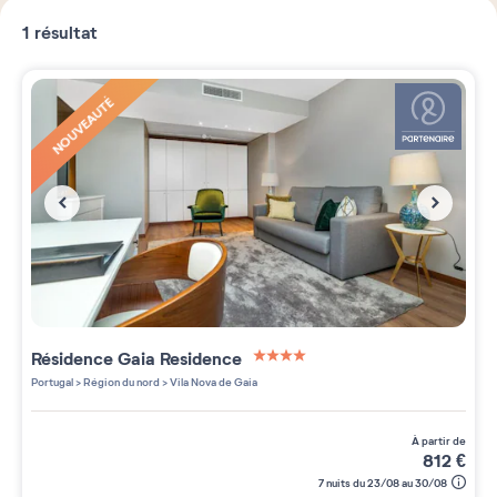
1
résultat
NOUVEAUTÉ
Résidence
Gaia Residence
4 étoiles sur 5
Portugal
>
Région du nord
>
Vila Nova de Gaia
à partir de
812
€
7 nuits du 23/08 au 30/08