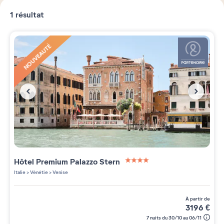
1
résultat
NOUVEAUTÉ
Hôtel Premium
Palazzo Stern
4 étoiles sur 5
Italie
>
Vénétie
>
Venise
à partir de
3196
€
7 nuits du 30/10 au 06/11