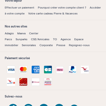
Votre séjour
Effectuer un paiement
Pourquoi créer votre compte client ?
Accéder
à votre compte
Votre carte cadeau Pierre & Vacances
Nos autres sites
Adagio
Maeva
Center
Parcs
Sunparks
CSE/Amicales
TO
Agence
Espace
immobilier
Senioriales
Corporate
Presse
Rejoignez-nous
Paiement sécurisé
Suivez-nous