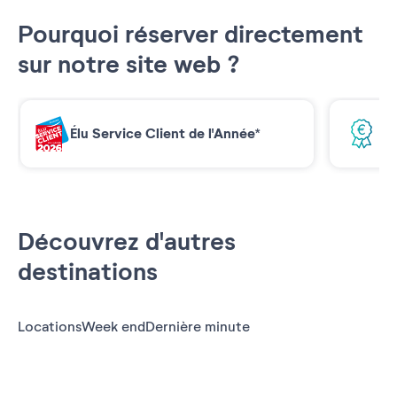
Pourquoi réserver directement
sur notre site web ?
Élu Service Client de l'Année*
Me
Découvrez d'autres
destinations
Locations
Week end
Dernière minute