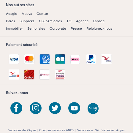
Nos autres sites
Adagio
Maeva
Center
Parcs
Sunparks
CSE/Amicales
TO
Agence
Espace
immobilier
Senioriales
Corporate
Presse
Rejoignez-nous
Paiement sécurisé
Suivez-nous
Vacances de Pâques
Chèques vacances ANCV
Vacances au Ski
Vacances ski pas