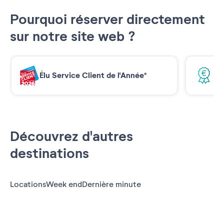
Pourquoi réserver directement
sur notre site web ?
Élu Service Client de l'Année*
Me
Découvrez d'autres
destinations
Locations
Week end
Dernière minute