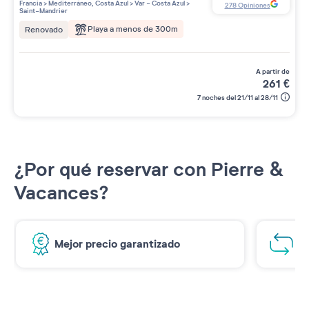
Francia
>
Mediterráneo, Costa Azul
>
Var - Costa Azul
>
278
Opiniones
Saint-Mandrier
Playa a menos de 300m
Renovado
a partir de
261
€
7 noches del 21/11 al 28/11
¿Por qué reservar con Pierre &
Vacances?
Mejor precio garantizado
1€