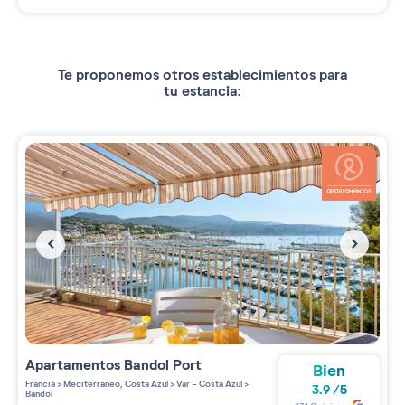
Te proponemos otros establecimientos para
tu estancia:
Apartamentos
Bandol Port
Bien
Francia
>
Mediterráneo, Costa Azul
>
Var - Costa Azul
>
3.9
/
5
Bandol