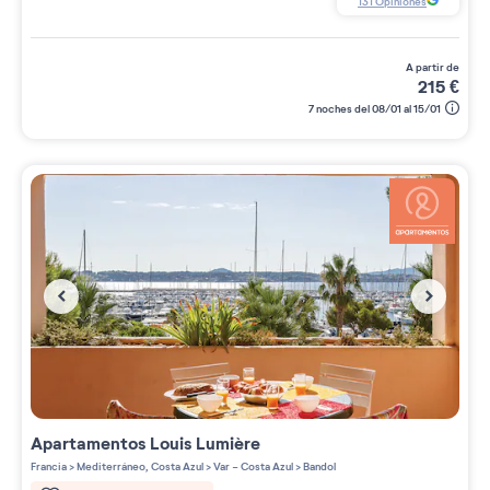
131
Opiniones
a partir de
215
€
7 noches del 08/01 al 15/01
Apartamentos
Louis Lumière
Francia
>
Mediterráneo, Costa Azul
>
Var - Costa Azul
>
Bandol