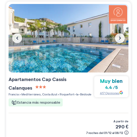
Apartamentos
Cap Cassis
Muy bien
Calanques
4.4
/
5
3 étoiles sur 5
417
Opiniones
Francia
>
Mediterráneo, Costa Azul
>
Roquefort-la-Bédoule
Estancia más responsable
a partir de
290
€
7 noches del 01/12 al 08/12