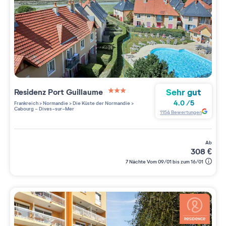
Sehr gut
Residenz
Port Guillaume
3 étoiles sur 5
4.0
/
5
Frankreich
>
Normandie
>
Die Küste der Normandie
>
Cabourg - Dives-sur-Mer
1154
Bewertungen
ab
308
€
7 Nächte Vom 09/01 bis zum 16/01