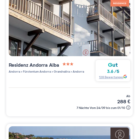
Gut
Residenz
Andorra Alba
3 étoiles sur 5
3.6
/
5
Andorra
>
Fürstentum Andorra
>
Grandvalira
>
Andorra
128
Bewertungen
ab
288
€
7 Nächte Vom 24/09 bis zum 01/10