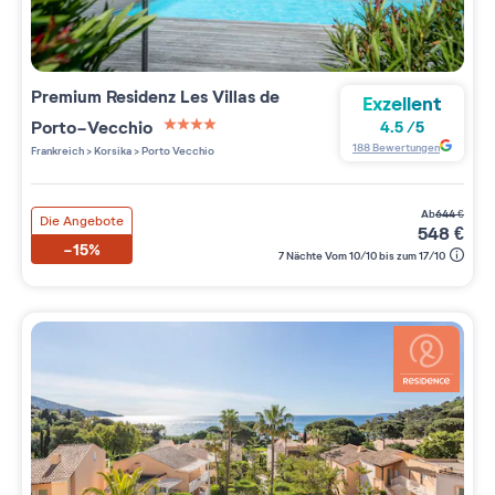
Premium Residenz
Les Villas de
Exzellent
Porto-Vecchio
4.5
/
5
4 étoiles sur 5
188
Bewertungen
Frankreich
>
Korsika
>
Porto Vecchio
ab
644
€
Die Angebote
548
€
-15%
7 Nächte Vom 10/10 bis zum 17/10