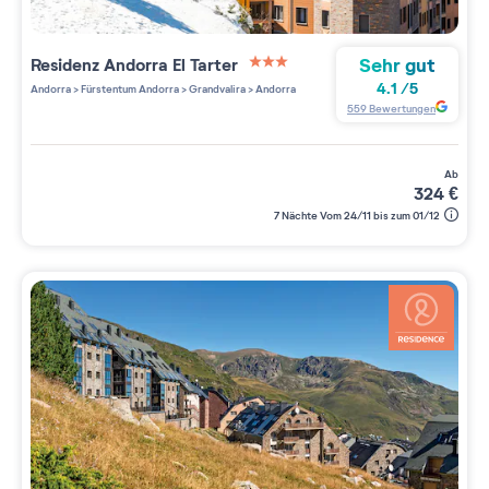
Sehr gut
Residenz
Andorra El Tarter
3 étoiles sur 5
4.1
/
5
Andorra
>
Fürstentum Andorra
>
Grandvalira
>
Andorra
559
Bewertungen
ab
324
€
7 Nächte Vom 24/11 bis zum 01/12