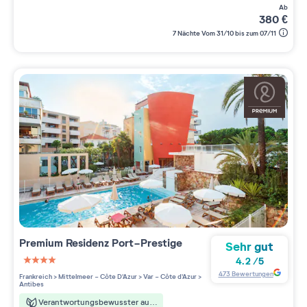
ab
380
€
7 Nächte Vom 31/10 bis zum 07/11
Premium Residenz
Port-Prestige
Sehr gut
4.2
/
5
4 étoiles sur 5
473
Bewertungen
Frankreich
>
Mittelmeer - Côte D'Azur
>
Var - Côte d'Azur
>
Antibes
Verantwortungsbewusster aufenthalt