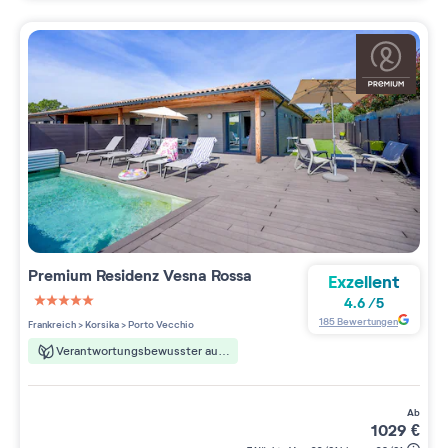
Premium Residenz
Vesna Rossa
Exzellent
4.6
/
5
5 étoiles sur 5
185
Bewertungen
Frankreich
>
Korsika
>
Porto Vecchio
Verantwortungsbewusster aufenthalt
ab
1029
€