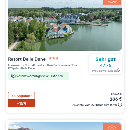
Sehr gut
Resort
Belle Dune
3 étoiles sur 5
4.1
/
5
Frankreich
>
Nord-Picardie
>
Baie De Somme - Côte
D'Opale
>
Belle Dune
3982
Bewertungen
Verantwortungsbewusster aufenthalt
ab
336
€
Die Angebote
286
€
-15%
7 Nächte Vom 09/10 bis zum 16/10