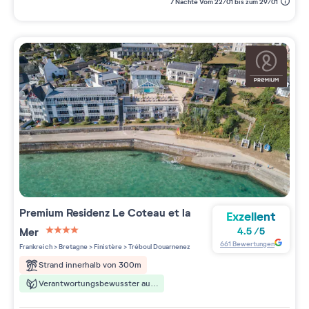
7 Nächte Vom 22/01 bis zum 29/01
Premium Residenz
Le Coteau et la
Exzellent
Mer
4.5
/
5
4 étoiles sur 5
661
Bewertungen
Frankreich
>
Bretagne
>
Finistère
>
Tréboul Douarnenez
Strand innerhalb von 300m
Verantwortungsbewusster aufenthalt