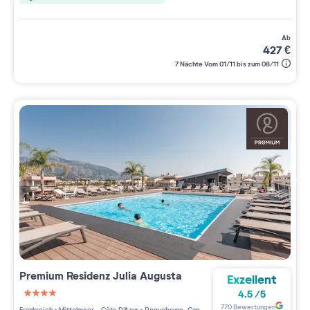
ab
427
€
7 Nächte Vom 01/11 bis zum 08/11
Premium Residenz
Julia Augusta
Exzellent
4.5
/
5
4 étoiles sur 5
770
Bewertungen
Frankreich
>
Mittelmeer - Côte D'Azur
>
Roquebrune-Cap-