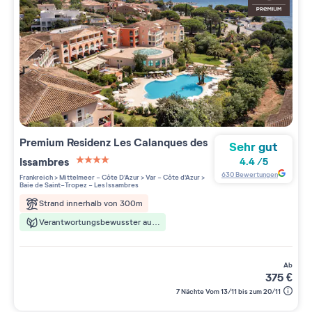
Premium Residenz
Les Calanques des
Sehr gut
Issambres
4.4
/
5
4 étoiles sur 5
630
Bewertungen
Frankreich
>
Mittelmeer - Côte D'Azur
>
Var - Côte d'Azur
>
Baie de Saint-Tropez - Les Issambres
Strand innerhalb von 300m
Verantwortungsbewusster aufenthalt
ab
375
€
7 Nächte Vom 13/11 bis zum 20/11