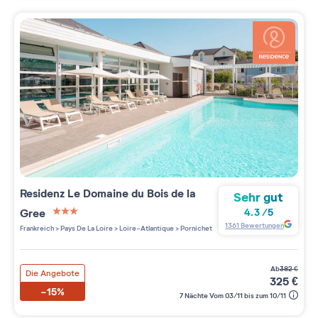
Residenz
Le Domaine du Bois de la
Sehr gut
Gree
4.3
/
5
3 étoiles sur 5
1361
Bewertungen
Frankreich
>
Pays De La Loire
>
Loire-Atlantique
>
Pornichet
ab
382
€
Die Angebote
325
€
-15%
7 Nächte Vom 03/11 bis zum 10/11