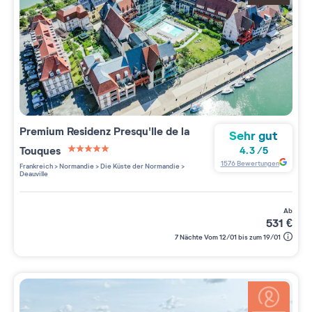
Premium Residenz
Presqu'Ile de la
Sehr gut
Touques
4.3
/
5
5 étoiles sur 5
1576
Bewertungen
Frankreich
>
Normandie
>
Die Küste der Normandie
>
Deauville
ab
531
€
7 Nächte Vom 12/01 bis zum 19/01