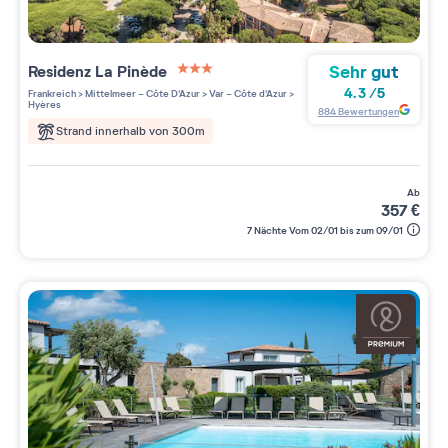
Sehr gut
Residenz
La Pinède
3 étoiles sur 5
4.3
/
5
Frankreich
>
Mittelmeer - Côte D'Azur
>
Var - Côte d'Azur
>
Hyères
884
Bewertungen
Strand innerhalb von 300m
ab
357
€
7 Nächte Vom 02/01 bis zum 09/01