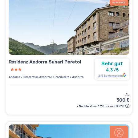
Residenz
Andorra Sunari Peretol
Sehr gut
4.3
/
5
3 étoiles sur 5
215
Bewertungen
Andorra
>
Fürstentum Andorra
>
Grandvalira
>
Andorra
ab
300
€
7 Nächte Vom 01/10 bis zum 08/10