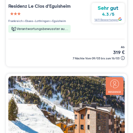
Residenz
Le Clos d'Eguisheim
Sehr gut
4.3
/
5
3 étoiles sur 5
1411
Bewertungen
Frankreich
>
Elsass-Lothringen
>
Eguisheim
Verantwortungsbewusster aufenthalt
ab
319
€
7 Nächte Vom 09/03 bis zum 16/03