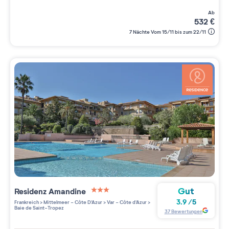
ab
532
€
7 Nächte Vom 15/11 bis zum 22/11
Gut
Residenz
Amandine
3 étoiles sur 5
3.9
/
5
Frankreich
>
Mittelmeer - Côte D'Azur
>
Var - Côte d'Azur
>
Baie de Saint-Tropez
37
Bewertungen