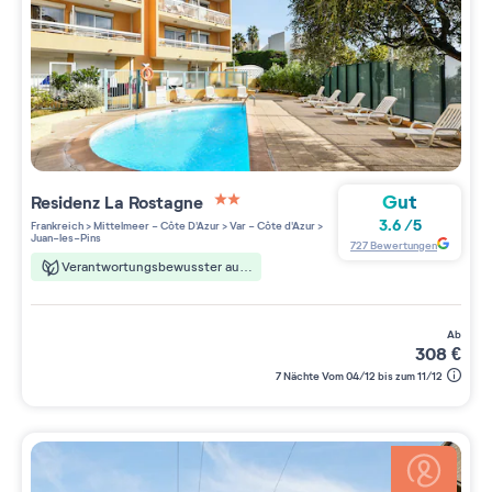
Gut
Residenz
La Rostagne
2 étoiles sur 5
3.6
/
5
Frankreich
>
Mittelmeer - Côte D'Azur
>
Var - Côte d'Azur
>
Juan-les-Pins
727
Bewertungen
Verantwortungsbewusster aufenthalt
ab
308
€
7 Nächte Vom 04/12 bis zum 11/12