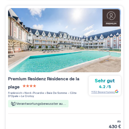
Premium Residenz
Résidence de la
Sehr gut
plage
4.2
/
5
4 étoiles sur 5
1132
Bewertungen
Frankreich
>
Nord-Picardie
>
Baie De Somme - Côte
D'Opale
>
Le Crotoy
Verantwortungsbewusster aufenthalt
ab
430
€