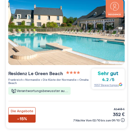
Sehr gut
Residenz
Le Green Beach
4 étoiles sur 5
4.2
/
5
Frankreich
>
Normandie
>
Die Küste der Normandie
>
Omaha
Beach
1557
Bewertungen
Verantwortungsbewusster aufenthalt
ab
413
€
Die Angebote
352
€
-15%
7 Nächte Vom 02/10 bis zum 09/10