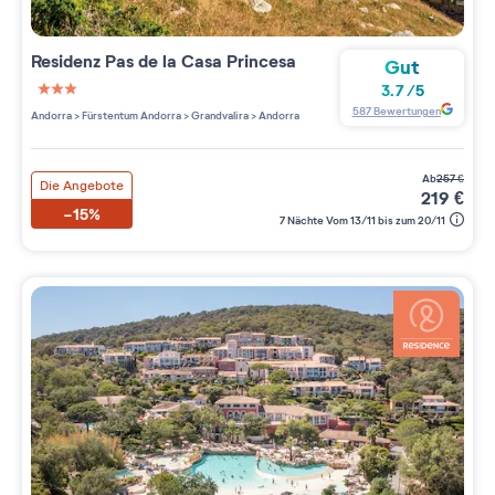
Residenz
Pas de la Casa Princesa
Gut
3.7
/
5
3 étoiles sur 5
587
Bewertungen
Andorra
>
Fürstentum Andorra
>
Grandvalira
>
Andorra
ab
257
€
Die Angebote
219
€
-15%
7 Nächte Vom 13/11 bis zum 20/11