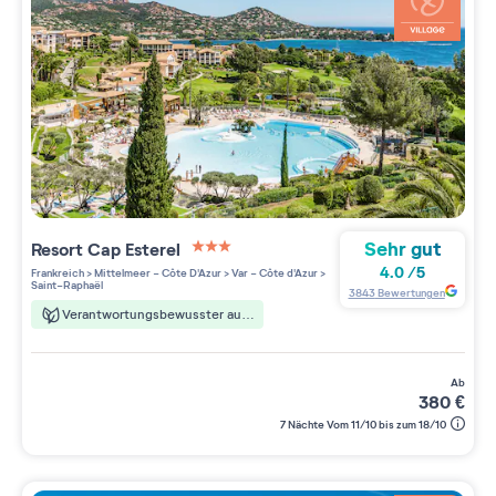
Sehr gut
Resort
Cap Esterel
3 étoiles sur 5
4.0
/
5
Frankreich
>
Mittelmeer - Côte D'Azur
>
Var - Côte d'Azur
>
Saint-Raphaël
3843
Bewertungen
Verantwortungsbewusster aufenthalt
ab
380
€
7 Nächte Vom 11/10 bis zum 18/10