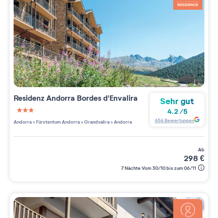
Residenz
Andorra Bordes d'Envalira
Sehr gut
4.2
/
5
3 étoiles sur 5
654
Bewertungen
Andorra
>
Fürstentum Andorra
>
Grandvalira
>
Andorra
ab
298
€
7 Nächte Vom 30/10 bis zum 06/11