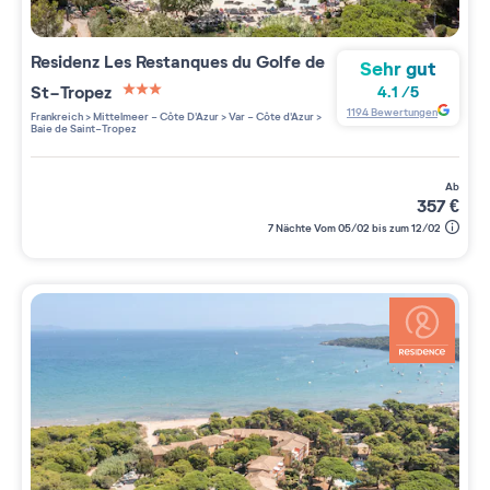
Residenz
Les Restanques du Golfe de
Sehr gut
St-Tropez
4.1
/
5
3 étoiles sur 5
1194
Bewertungen
Frankreich
>
Mittelmeer - Côte D'Azur
>
Var - Côte d'Azur
>
Baie de Saint-Tropez
ab
357
€
7 Nächte Vom 05/02 bis zum 12/02