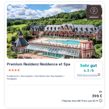
Premium Residenz
Résidence et Spa
Sehr gut
4.3
/
5
4 étoiles sur 5
1583
Bewertungen
Frankreich
>
Normandie
>
Die Küste der Normandie
>
Houlgate
ab
398
€
7 Nächte Vom 08/11 bis zum 15/11