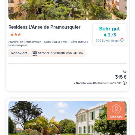
Residenz
L'Anse de Pramousquier
Sehr gut
4.3
/
5
3 étoiles sur 5
595
Bewertungen
Frankreich
>
Mittelmeer - Côte D'Azur
>
Var - Côte d'Azur
>
Pramousquier
Strand innerhalb von 300m
Renoviert
ab
315
€
7 Nächte Vom 05/03 bis zum 12/03