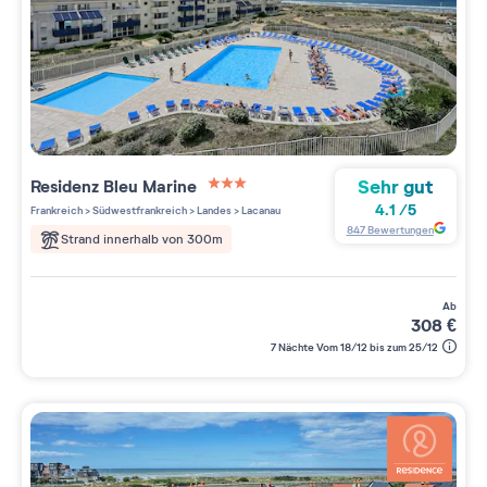
Sehr gut
Residenz
Bleu Marine
3 étoiles sur 5
4.1
/
5
Frankreich
>
Südwestfrankreich
>
Landes
>
Lacanau
847
Bewertungen
Strand innerhalb von 300m
ab
308
€
7 Nächte Vom 18/12 bis zum 25/12