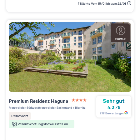
7 Nächte Vom 15/01 bis zum 22/01
Sehr gut
Premium Residenz
Haguna
4 étoiles sur 5
4.3
/
5
Frankreich
>
Südwestfrankreich
>
Baskenland
>
Biarritz
919
Bewertungen
Renoviert
Verantwortungsbewusster aufenthalt