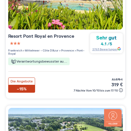
Resort
Pont Royal en Provence
Sehr gut
4.1
/
5
3 étoiles sur 5
2763
Bewertungen
Frankreich
>
Mittelmeer - Côte D'Azur
>
Provence
>
Pont-
Royal
Verantwortungsbewusster aufenthalt
ab
375
€
Die Angebote
319
€
-15%
7 Nächte Vom 10/10 bis zum 17/10