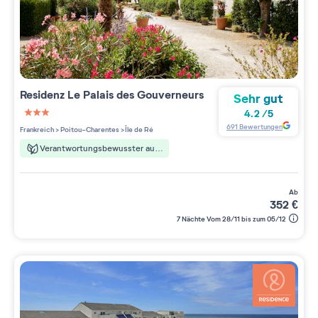
Residenz
Le Palais des Gouverneurs
Sehr gut
4.2
/
5
3 étoiles sur 5
691
Bewertungen
Frankreich
>
Poitou-Charentes
>
Île de Ré
Verantwortungsbewusster aufenthalt
ab
352
€
7 Nächte Vom 28/11 bis zum 05/12