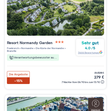
Sehr gut
Resort
Normandy Garden
3 étoiles sur 5
4.0
/
5
Frankreich
>
Normandie
>
Die Küste der Normandie
>
Branville
3464
Bewertungen
Verantwortungsbewusster aufenthalt
ab
328
€
Die Angebote
279
€
-15%
7 Nächte Vom 06/10 bis zum 13/10