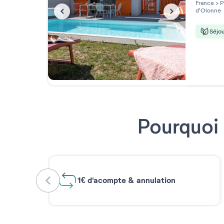
5 étoi
France
>
P
d'Olonne
Séjou
Pourquoi 
1€ d'acompte & annulation