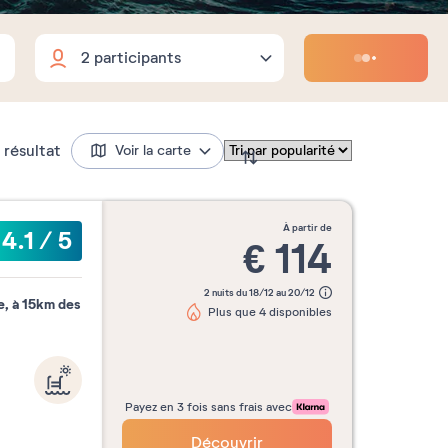
Adultes
Enfants
Bébés
Adultes
2
Dates flexibles
18 ans et plus
Enfants
résultat
Voir la carte
0
3 à 17 ans inclus
?
Bébés
0
0 à 2 ans inclus
à partir de
4.1
/
5
eek-end
3 nuits
4 nuits
5 nuits
€
114
2 nuits du 18/12 au 20/12
, à 15km des
Plus que 4 disponibles
Mois
Payez en 3 fois sans frais avec
Découvrir