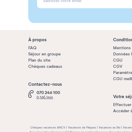
À propos
Conditio
FAQ
Mentions 
Séjour en groupe
Données P
Plan du site
CGU
Chèques cadeaux
CGV
Paramètre
CGU meille
Contactez-nous
070 246 100
Votre séj
0,16€/min
Effectuer
Accéder 
Chèques vacances ANCV
Vacances de Pâques
Vacances au Ski
Vacanc