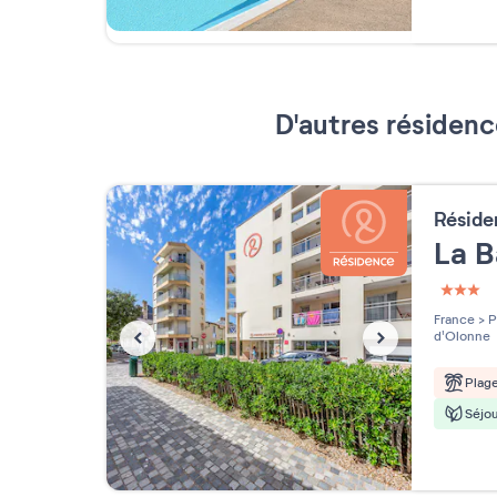
D'autres résidenc
Résid
La B
3 étoi
France
>
P
d'Olonne
Plag
Séjou