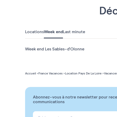
Déc
Locations
Week end
Last minute
Week end Les Sables-d'Olonne
Accueil
France Vacances
Location Pays De La Loire
Vacance
Abonnez-vous à notre newsletter pour rece
communications