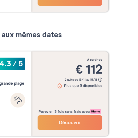
re
Octobre
Novembre
Décemb
2026
2026
2026
er aux mêmes dates
Valider mes dates
à partir de
4.3
/
5
€
112
2 nuits du 13/11 au 15/11
 grande plage
Plus que 5 disponibles
Payez en 3 fois sans frais avec
Découvrir