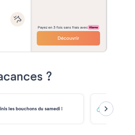
Payez en 3 fois sans frais avec
Découvrir
Vacances ?
Vacances ba
inis les bouchons du samedi !
Émissions carb
2030*