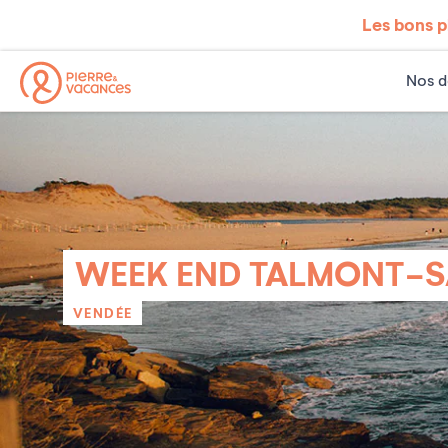
Les bons p
Nos d
WEEK END TALMONT-S
VENDÉE