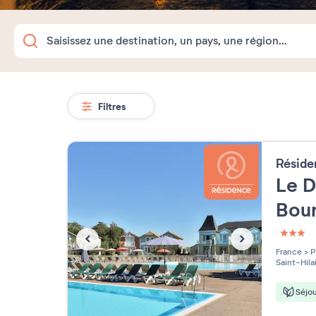
Filtres
Résid
Le 
Bou
3 étoi
France
>
P
Saint-Hila
Séjou