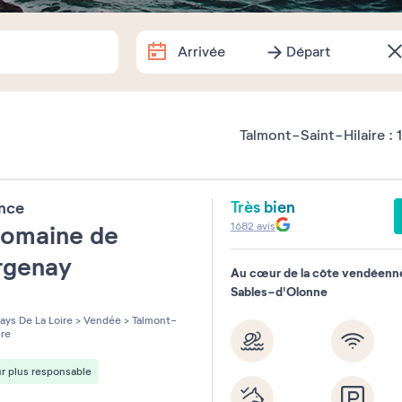
Arrivée
Départ
Arrivée
Départ
Dates exactes
Talmont-Saint-Hilaire :
1
Combien de temps partez-vous 
Très bien
ence
1 semaine
2 semaines
1 w
1682
avis
Domaine de
rgenay
Souhaitez-vous préciser ?
Au cœur de la côte vendéenne
Sables-d'Olonne
les sur 5
ays De La Loire
>
Vendée
>
Talmont-
ire
r plus responsable