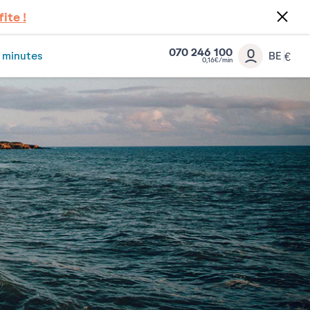
fite !
070 246 100
 minutes
BE
€
0,16€/min