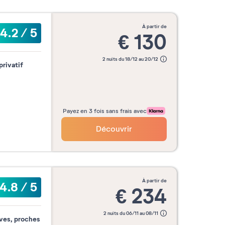
à partir de
4.2
/
5
€
130
2 nuits du 18/12 au 20/12
privatif
Payez en 3 fois sans frais avec
Découvrir
à partir de
4.8
/
5
€
234
2 nuits du 06/11 au 08/11
ives, proches