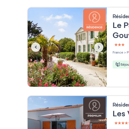
Résid
Le P
Gou
3 étoi
France
>
P
Séjou
Résid
Les 