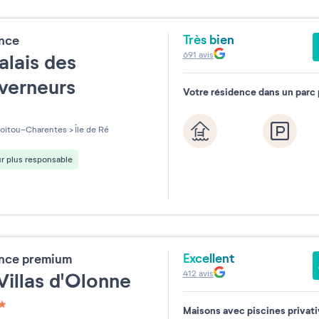
Très bien
ence
691
avis
alais des
verneurs
Votre résidence dans un parc 
les sur 5
oitou-Charentes
>
Île de Ré
r plus responsable
Excellent
ence premium
412
avis
Villas d'Olonne
Maisons avec piscines privat