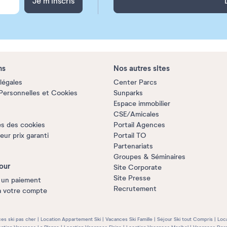
Je m'inscris
ns
Nos autres sites
légales
Center Parcs
ersonnelles et Cookies
Sunparks
Espace immobilier
CSE/Amicales
s des cookies
Portail Agences
ur prix garanti
Portail TO
Partenariats
Groupes & Séminaires
our
Site Corporate
Site Presse
 un paiement
Recrutement
à votre compte
es ski pas cher
Location Appartement Ski
Vacances Ski Famille
Séjour Ski tout Compris
Loc