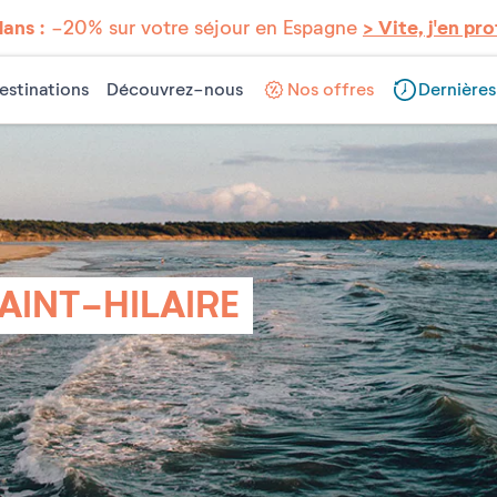
lans :
-20% sur votre séjour en Espagne
> Vite, j'en pro
estinations
Découvrez-nous
Nos offres
Dernières
AINT-HILAIRE