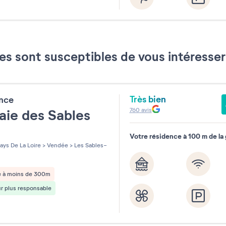
Septemb
Août 2026
2026
es sont susceptibles de vous intéress
Réinitialiser
Très bien
ence
760
avis
aie des Sables
Votre résidence à 100 m de la
les sur 5
ays De La Loire
>
Vendée
>
Les Sables-
e à moins de 300m
r plus responsable