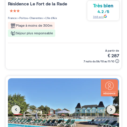
Résidence
Le Fort de la Rade
Très bien
4.2
/
5
3 étoiles sur 5
368
avis
France
>
Poitou-Charentes
>
L'Ile d'Aix
Plage à moins de 300m
Séjour plus responsable
à partir de
€
287
7 nuits du 04/10 au 11/10