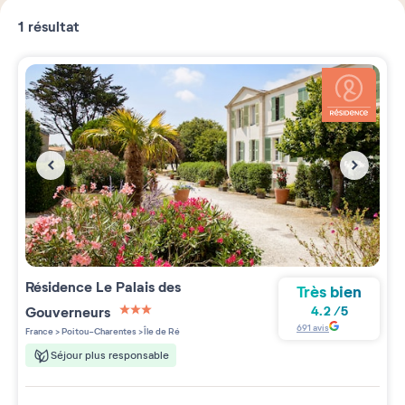
1
résultat
Résidence
Le Palais des
Très bien
Gouverneurs
4.2
/
5
3 étoiles sur 5
691
avis
France
>
Poitou-Charentes
>
Île de Ré
Séjour plus responsable