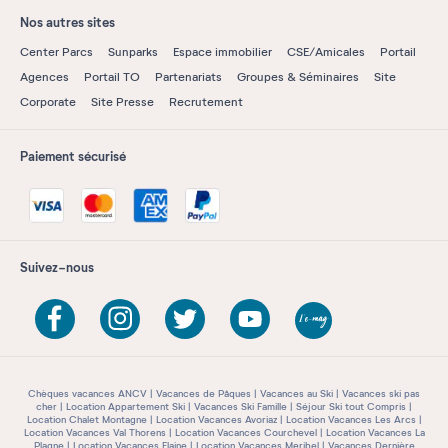
Nos autres sites
Center Parcs
Sunparks
Espace immobilier
CSE/Amicales
Portail
Agences
Portail TO
Partenariats
Groupes & Séminaires
Site
Corporate
Site Presse
Recrutement
Paiement sécurisé
Suivez-nous
Chèques vacances ANCV
Vacances de Pâques
Vacances au Ski
Vacances ski pas
cher
Location Appartement Ski
Vacances Ski Famille
Séjour Ski tout Compris
Location Chalet Montagne
Location Vacances Avoriaz
Location Vacances Les Arcs
Location Vacances Val Thorens
Location Vacances Courchevel
Location Vacances La
Plagne
Location Vacances Flaine
Location Vacances Meribel
Vacances Dernière