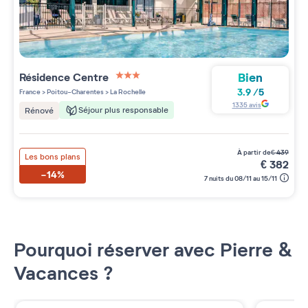
Bien
Résidence
Centre
3 étoiles sur 5
3.9
/
5
France
>
Poitou-Charentes
>
La Rochelle
1335
avis
Séjour plus responsable
Rénové
à partir de
€
439
Les bons plans
€
382
-14%
7 nuits du 08/11 au 15/11
Pourquoi réserver avec Pierre &
Vacances ?