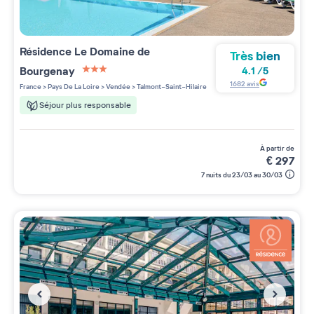
Résidence
Le Domaine de
Très bien
Bourgenay
4.1
/
5
3 étoiles sur 5
1682
avis
France
>
Pays De La Loire
>
Vendée
>
Talmont-Saint-Hilaire
Séjour plus responsable
à partir de
€
297
7 nuits du 23/03 au 30/03