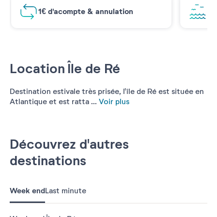
1€ d'acompte & annulation
Vu
Location Île de Ré
Destination estivale très prisée, l'île de Ré est située en
Atlantique et est ratta ...
Voir plus
Découvrez d'autres
destinations
Week end
Last minute