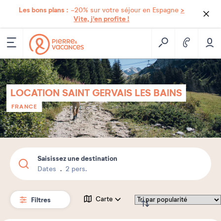
Les bons plans :
>
-20% sur votre séjour en Espagne
Vite, j'en profite !
LOCATION SAINT GERVAIS LES BAINS
FRANCE
Saisissez une destination
Dates
2 pers.
Filtres
Carte