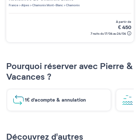
2 étoiles sur 5
France
>
Alpes
>
Chamonix Mont-Blanc
>
Chamonix
à partir de
€
450
7 nuits du 17/04 au 24/04
Pourquoi réserver avec Pierre &
Vacances ?
1€ d'acompte & annulation
Vu
Découvrez d'autres