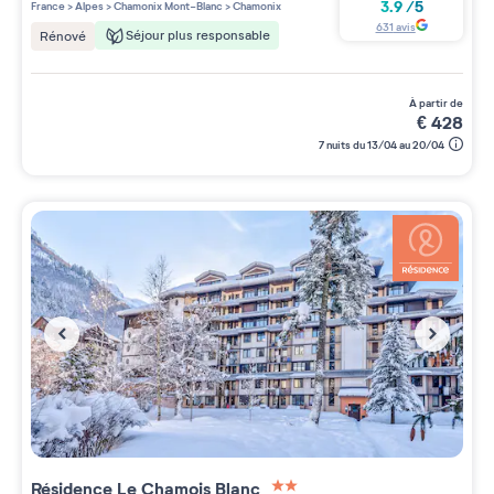
3 étoiles sur 5
3.9
/
5
France
>
Alpes
>
Chamonix Mont-Blanc
>
Chamonix
631
avis
Séjour plus responsable
Rénové
à partir de
€
428
7 nuits du 13/04 au 20/04
Résidence
Le Chamois Blanc