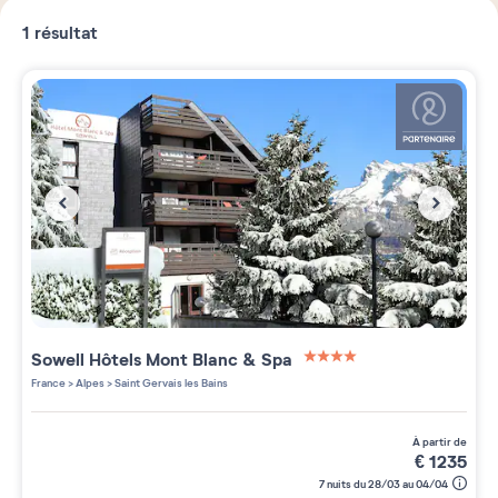
1
résultat
Sowell Hôtels Mont Blanc & Spa
4 étoiles sur 5
France
>
Alpes
>
Saint Gervais les Bains
à partir de
€
1235
7 nuits du 28/03 au 04/04