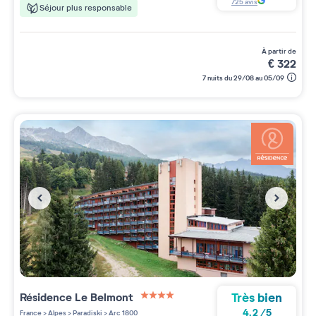
725
avis
Séjour plus responsable
à partir de
€
322
7 nuits du 29/08 au 05/09
Très bien
Résidence
Le Belmont
4 étoiles sur 5
4.2
/
5
France
>
Alpes
>
Paradiski
>
Arc 1800