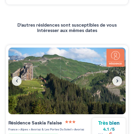
D'autres résidences sont susceptibles de vous
intéresser aux mêmes dates
Très bien
Résidence
Saskia Falaise
3 étoiles sur 5
4.1
/
5
France
>
Alpes
>
Avoriaz & Les Portes Du Soleil
>
Avoriaz