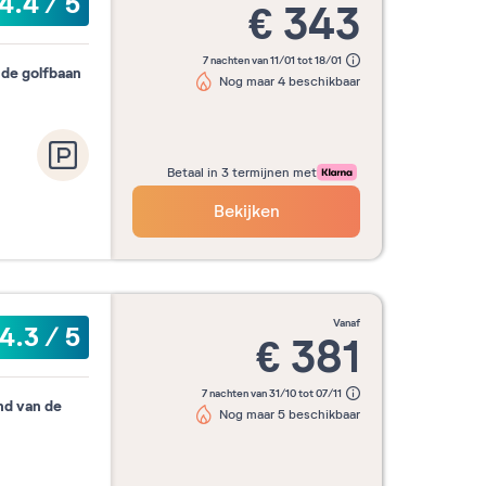
4.4
/
5
€
343
7 nachten van 11/01 tot 18/01
 de golfbaan
Nog maar 4 beschikbaar
Betaal in 3 termijnen met
Bekijken
vanaf
4.3
/
5
€
381
7 nachten van 31/10 tot 07/11
nd van de
Nog maar 5 beschikbaar