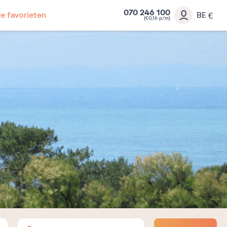
070 246 100
Je favorieten
BE
€
(€0,16 p/m)
Volwassenen
Kinderen
Baby's