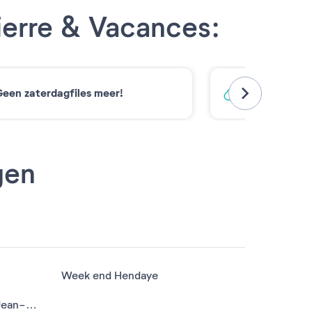
ierre & Vacances:
een zaterdagfiles meer!
Koolstofarm
gen
Week end Hendaye
Week end Urrugne - Saint-Jean-de-Luz