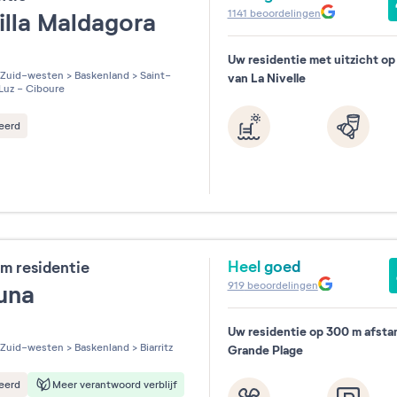
1141
beoordelingen
illa Maldagora
Uw residentie met uitzicht op
les sur 5
Zuid-westen
>
Baskenland
>
Saint-
van La Nivelle
uz - Ciboure
eerd
Heel goed
m residentie
919
beoordelingen
una
Uw residentie op 300 m afsta
les sur 5
Zuid-westen
>
Baskenland
>
Biarritz
Grande Plage
eerd
Meer verantwoord verblijf