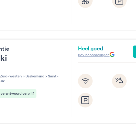
Heel goed
ntie
869
beoordelingen
zki
les sur 5
Zuid-westen
>
Baskenland
>
Saint-
Luz
verantwoord verblijf