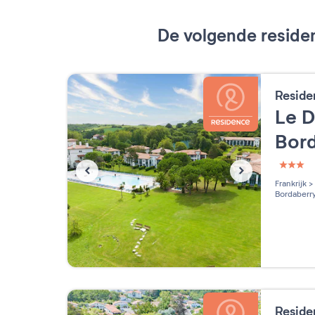
De volgende residen
Reside
Le 
Bor
3 étoi
Frankrijk
>
Bordaberr
Reside