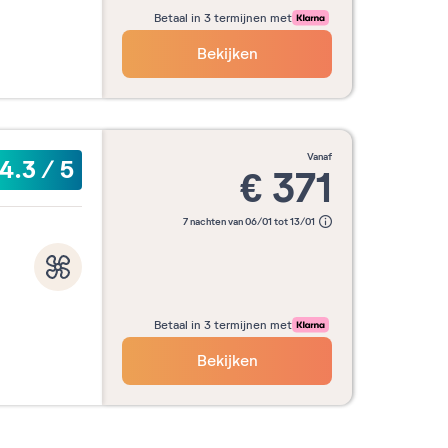
Betaal in 3 termijnen met
Bekijken
vanaf
4.3
/
5
€
371
7 nachten van 06/01 tot 13/01
Betaal in 3 termijnen met
Bekijken