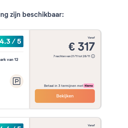
g zijn beschikbaar:
vanaf
4.3
/
5
€
317
7 nachten van 21/11 tot 28/11
ark van 12
Betaal in 3 termijnen met
Bekijken
vanaf