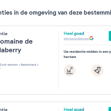
ties in de omgeving van deze bestemmin
Heel goed
ntie
656
beoordelingen
Domaine de
daberry
Uw residentie midden in een p
hectare
les sur 5
Zuid-westen
>
Baskenland
>
y
Heel goed
ntie