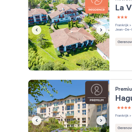
La V
3 étoi
Frankrijk
>
Jean-De-L
Gerenov
Premiu
Hag
4 étoi
Frankrijk
>
Gerenov