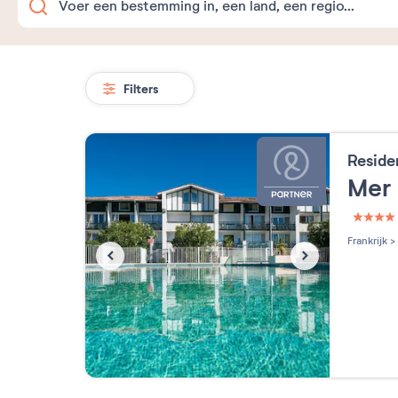
Filters
Reside
Mer 
4 étoi
Frankrijk
>