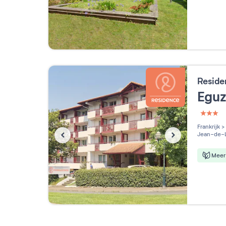
Reside
Egu
3 étoi
Frankrijk
>
Jean-de-
Meer 