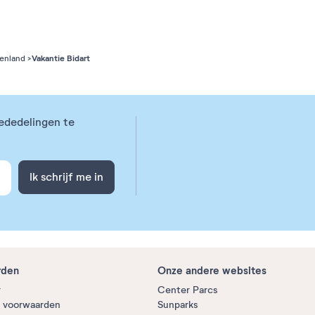
Vakantie Bidart
kenland
ededelingen te
Ik schrijf me in
rden
Onze andere websites
r
Center Parcs
 voorwaarden
Sunparks