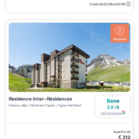
7 notti dal 23/08 al 30/08
Residence
Inter-Résidences
Bene
Francia
>
Alpi
>
Val d'Isère Tignes
>
Tignes Val Claret
3.9
/
5
367
recensioni
a partire da
€
312