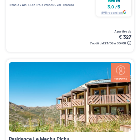
Bene
Francia
>
Alpi
>
Les Trois Vallées
>
Val-Thorens
3.0
/
5
895
recensioni
a partire da
€
327
7 notti dal 23/08 al 30/08
Residence
Le Machu Pichu