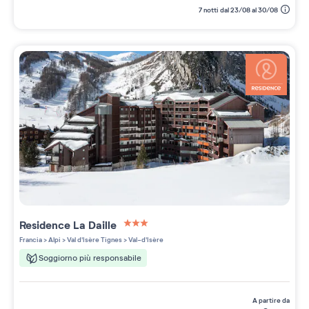
7 notti dal 23/08 al 30/08
Residence
La Daille
3 étoiles sur 5
Francia
>
Alpi
>
Val d'Isère Tignes
>
Val-d'Isère
Soggiorno più responsabile
a partire da