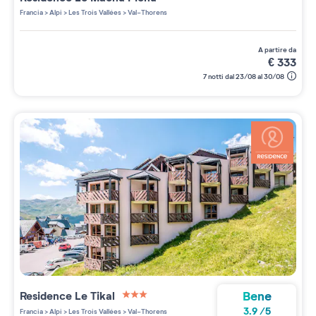
Francia
>
Alpi
>
Les Trois Vallées
>
Val-Thorens
a partire da
€
333
7 notti dal 23/08 al 30/08
Bene
Residence
Le Tikal
3 étoiles sur 5
3.9
/
5
Francia
>
Alpi
>
Les Trois Vallées
>
Val-Thorens