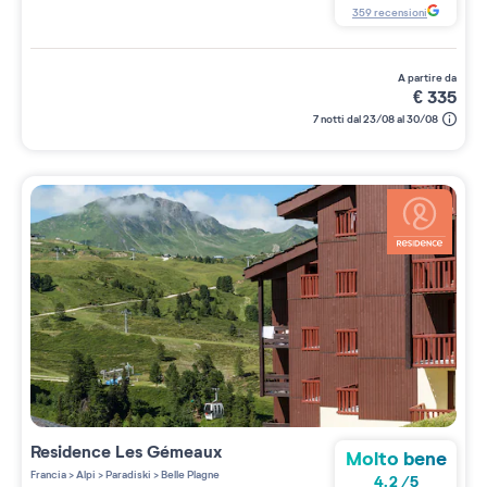
359
recensioni
a partire da
€
335
7 notti dal 23/08 al 30/08
Residence
Les Gémeaux
Molto bene
Francia
>
Alpi
>
Paradiski
>
Belle Plagne
4.2
/
5