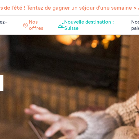
 de l'été !
Tentez de gagner un séjour d'une semaine
> 
ez-
Nos
Nouvelle destination :
Nos
offres
Suisse
pa