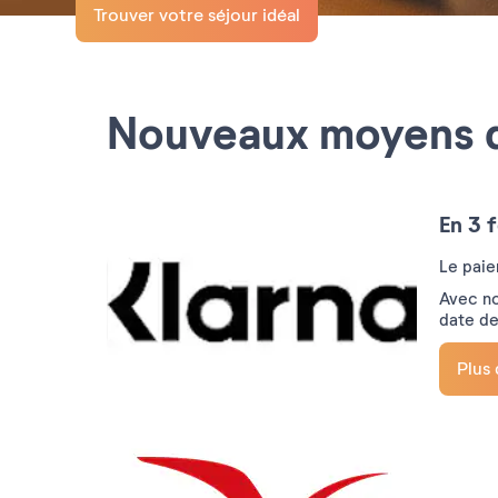
Trouver votre séjour idéal
Nouveaux moyens 
En 3 f
Le paie
Avec no
date de
Plus 