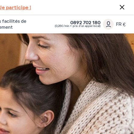
Je participe !
 facilités de
0892 702 180
FR
€
(0,25€/min + prix d’un appel local)
iement