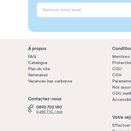
À propos
Conditio
FAQ
Mentions 
Catalogue
Protectio
Plan du site
CGU
Séminaires
CGV
Vacances bas carbonne
Paramètre
Nos assu
CGU meille
Contactez-nous
Accessibi
0892 702 180
0,25€ TTC / min
Votre séj
Effectuer