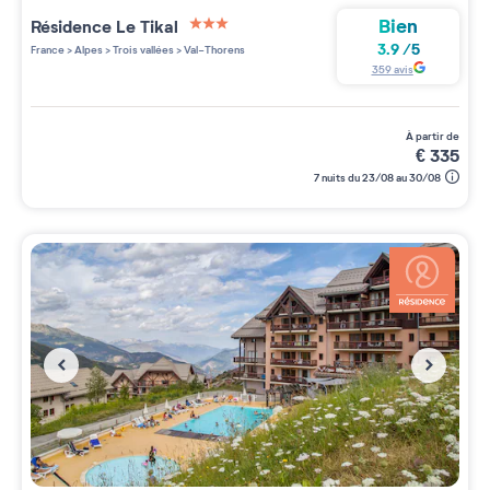
Bien
Résidence
Le Tikal
3 étoiles sur 5
3.9
/
5
France
>
Alpes
>
Trois vallées
>
Val-Thorens
359
avis
à partir de
€
335
7 nuits du 23/08 au 30/08