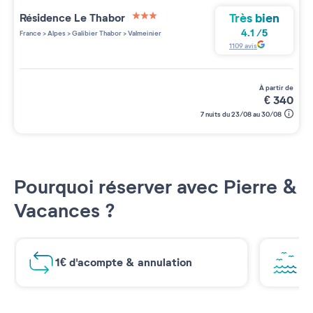
Très bien
Résidence
Le Thabor
3 étoiles sur 5
4.1
/
5
France
>
Alpes
>
Galibier Thabor
>
Valmeinier
1109
avis
à partir de
€
340
7 nuits du 23/08 au 30/08
Pourquoi réserver avec Pierre &
Vacances ?
1€ d'acompte & annulation
Vu