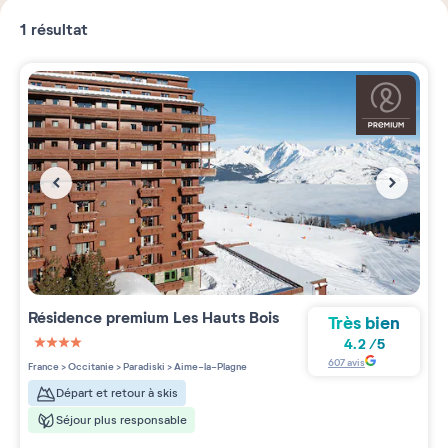
1
résultat
Résidence premium
Les Hauts Bois
Très bien
4.2
/
5
4 étoiles sur 5
607
avis
France
>
Occitanie
>
Paradiski
>
Aime-la-Plagne
Départ et retour à skis
Séjour plus responsable