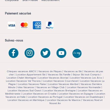
Corporate
Site Presse
Recrutement
Paiement sécurisé
Suivez-nous
Chèques vacances ANCV
Vacances de Pâques
Vacances au Ski
Vacances ski pas
cher
Location Appartement Ski
Vacances Ski Famille
Séjour Ski tout Compris
Location Chalet Montagne
Location Vacances Avoriaz
Location Vacances Les Arcs
Location Vacances Val Thorens
Location Vacances Courchevel
Location Vacances La
Plagne
Location Vacances Flaine
Location Vacances Meribel
Vacances Dernière
Minute
Idée Vacances
Vacances en Village Club
Location Vacances Normandie
Location Vacances Sud Ouest
Location Vacances Bretagne
Location Vacances en
Méditérranée
Location Vacances en Croatie
Location Vacances en Espagne
Location
Vacances en Italie
Location Vacances au Portugal
Location Vacances en Guadeloupe
Location Vacances en Martinique
Location Vacances île Maurice
Vacances Noel et
Nouvel An