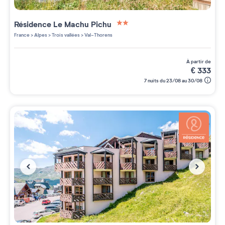
Résidence
Le Machu Pichu
2 étoiles sur 5
France
>
Alpes
>
Trois vallées
>
Val-Thorens
à partir de
€
333
7 nuits du 23/08 au 30/08