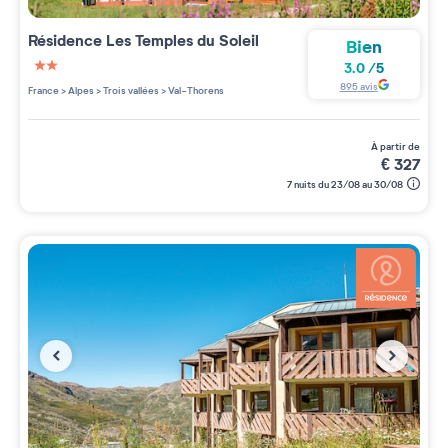
Résidence
Les Temples du Soleil
Bien
3.0
/
5
2 étoiles sur 5
895
avis
France
>
Alpes
>
Trois vallées
>
Val-Thorens
à partir de
€
327
7 nuits du 23/08 au 30/08