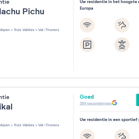
ntie
Uw residentie in het hoogste 
Europa
Machu Pichu
les sur 5
Alpen
>
Trois Vallées
>
Val-Thorens
Goed
ntie
359
beoordelingen
ikal
Uw residentie in een sportief
les sur 5
Alpen
>
Trois Vallées
>
Val-Thorens