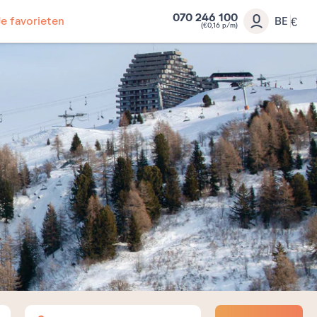
070 246 100
Je favorieten
BE
€
(€0,16 p/m)
Volwassenen
Kinderen
Baby's