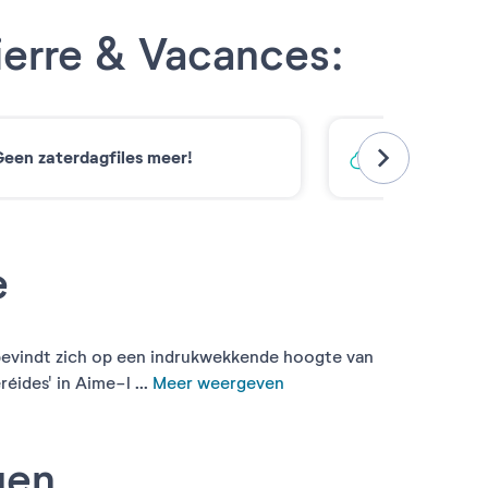
ierre & Vacances:
een zaterdagfiles meer!
Koolstofarm
e
, bevindt zich op een indrukwekkende hoogte van
ides' in Aime-l ...
Meer weergeven
gen