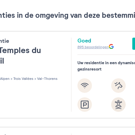
ties in de omgeving van deze bestemmin
Goed
ntie
895
beoordelingen
Temples du
il
Uw residentie in een dynamis
gezinsresort
les sur 5
Alpen
>
Trois Vallées
>
Val-Thorens