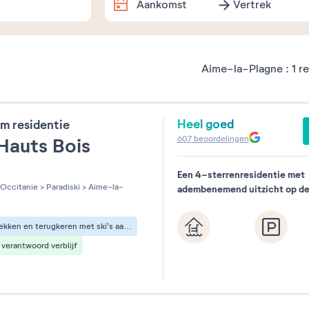
Aankomst
Vertrek
Dates exactes
Aime-la-Plagne :
1
re
Augustus
2026
Heel goed
m residentie
ma
di
wo
do
vr
za
607
beoordelingen
Hauts Bois
1
Een 4-sterrenresidentie met
les sur 5
3
4
5
6
7
8
Occitanie
>
Paradiski
>
Aime-la-
adembenemend uitzicht op de
10
11
12
13
14
15
Vertrekken en terugkeren met ski's aan de voeten
17
18
19
20
21
22
verantwoord verblijf
24
25
26
27
28
29
31