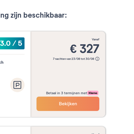
g zijn beschikbaar:
vanaf
3.0
/
5
€
327
7 nachten van 23/08 tot 30/08
ch
Betaal in 3 termijnen met
Bekijken