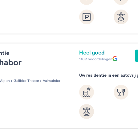
Heel goed
ntie
1109
beoordelingen
Thabor
Uw residentie in een autovrij 
les sur 5
Alpen
>
Galibier Thabor
>
Valmeinier