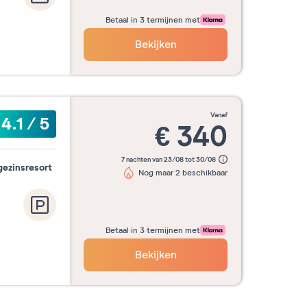
Betaal in 3 termijnen met
Bekijken
vanaf
4.1
/
5
€
340
7 nachten van 23/08 tot 30/08
gezinsresort
Nog maar 2 beschikbaar
Betaal in 3 termijnen met
Bekijken