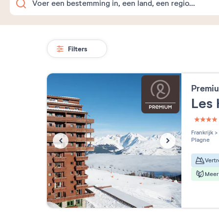
Filters
Premiu
Les 
4 étoi
Frankrijk
>
Plagne
Meer 