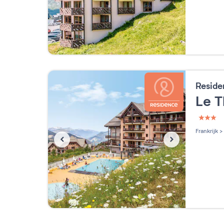
Reside
Le 
3 étoi
Frankrijk
>