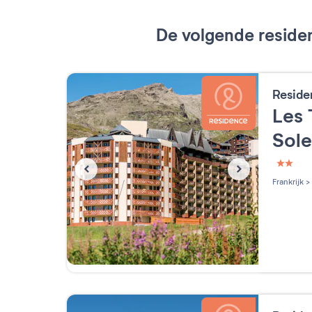
De volgende residen
Reside
Les 
Sole
2 étoi
Frankrijk
>