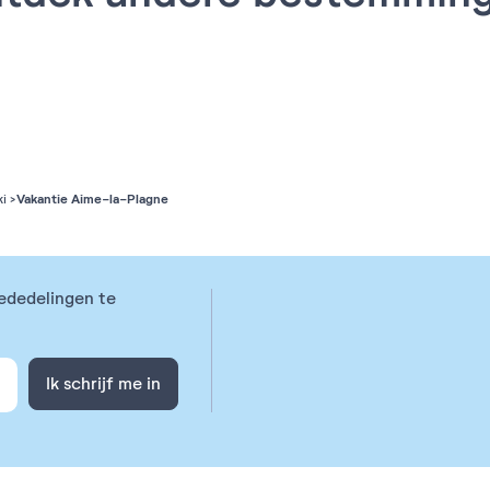
Vakantie Aime-la-Plagne
ki
ededelingen te
Ik schrijf me in