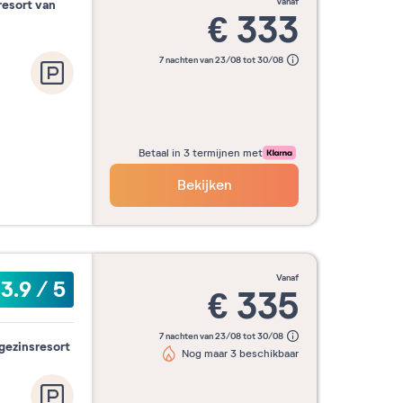
vanaf
resort van
€
333
7 nachten van 23/08 tot 30/08
Betaal in 3 termijnen met
Bekijken
vanaf
3.9
/
5
€
335
7 nachten van 23/08 tot 30/08
 gezinsresort
Nog maar 3 beschikbaar