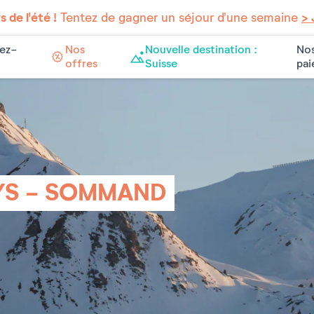
 de l'été !
Tentez de gagner un séjour d'une semaine
> 
ez-
Nos
Nouvelle destination :
Nos
offres
Suisse
pa
YS - SOMMAND