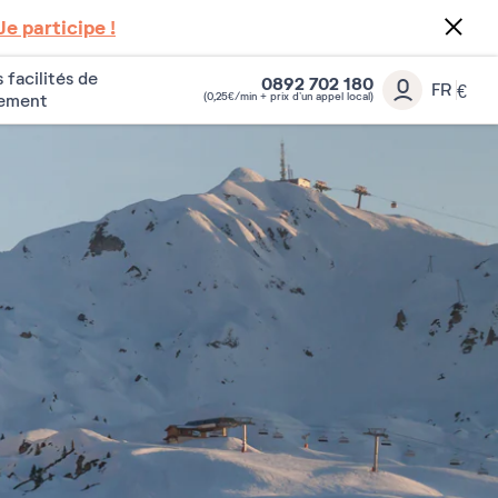
Je participe !
 facilités de
0892 702 180
FR
€
(0,25€/min + prix d’un appel local)
iement