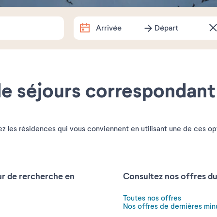
Arrivée
Départ
Arrivée
Départ
Dates exactes
e séjours correspondant
Combien de temps partez-vous 
1 semaine
2 semaines
1 w
z les résidences qui vous conviennent en utilisant une de ces op
Souhaitez-vous préciser ?
ur de rercherche en
Consultez nos offres d
Toutes nos offres
Nos offres de dernières min