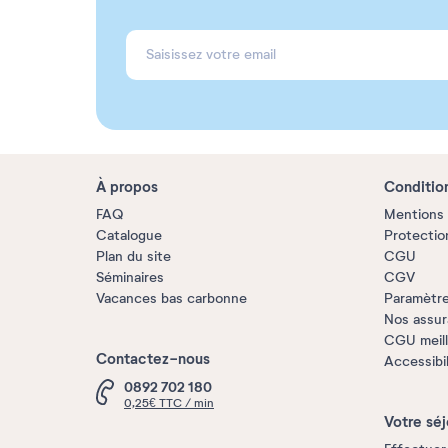
À propos
Conditio
FAQ
Mentions 
Catalogue
Protectio
Plan du site
CGU
Séminaires
CGV
Vacances bas carbonne
Paramètre
Nos assu
CGU meille
Contactez-nous
Accessibi
0892 702 180
0,25€ TTC / min
Votre séj