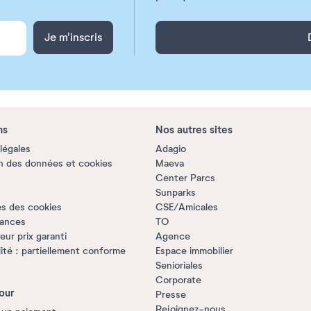
Je m'inscris
ns
Nos autres sites
légales
Adagio
n des données et cookies
Maeva
Center Parcs
Sunparks
s des cookies
CSE/Amicales
rances
TO
ur prix garanti
Agence
lité : partiellement conforme
Espace immobilier
Senioriales
Corporate
our
Presse
Rejoignez-nous