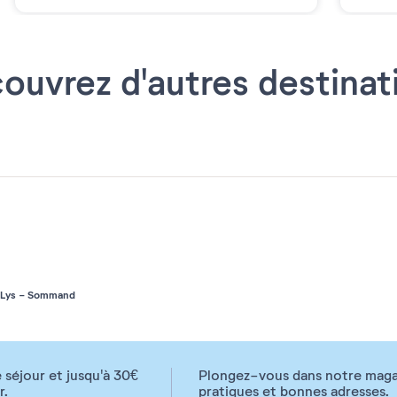
ouvrez d'autres destinat
-Lys - Sommand
 séjour et jusqu'à 30€
Plongez-vous dans notre magazi
r.
pratiques et bonnes adresses.