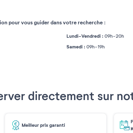
Septemb
Août 2026
2026
tion pour vous guider dans votre recherche :
Lundi-Vendredi :
09h-20h
Réinitialiser
Samedi :
09h-19h
erver directement sur not
P
Meilleur prix garanti
K