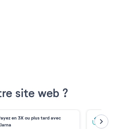
re
Octobre
Novembre
Décemb
2026
2026
2026
Valider mes dates
re site web ?
ayez en 3X ou plus tard avec
Bloquez votr
larna