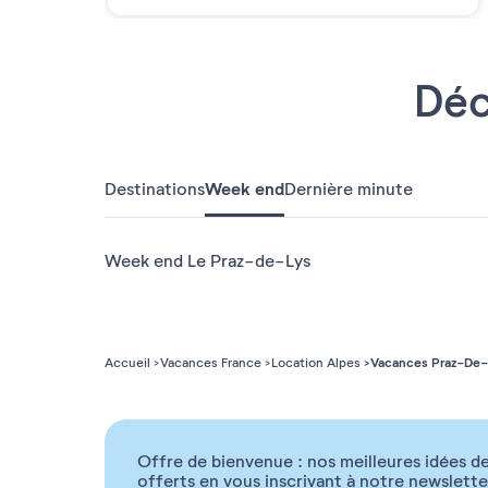
Déc
Destinations
Week end
Dernière minute
Week end Le Praz-de-Lys
Vacances Praz-De
Accueil
Vacances France
Location Alpes
Offre de bienvenue : nos meilleures idées de
offerts en vous inscrivant à notre newslette