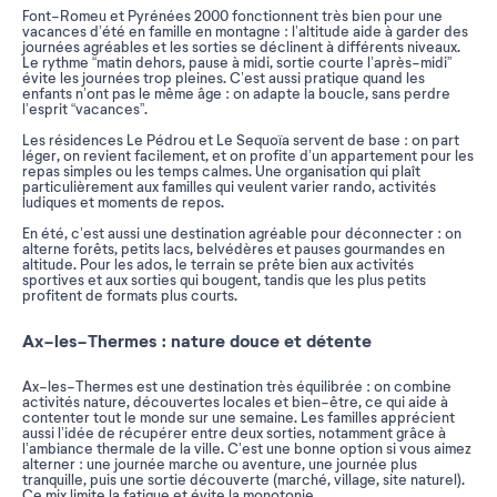
Font-Romeu et Pyrénées 2000 fonctionnent très bien pour une
vacances d’été en famille en montagne : l’altitude aide à garder des
journées agréables et les sorties se déclinent à différents niveaux.
Le rythme “matin dehors, pause à midi, sortie courte l’après-midi”
évite les journées trop pleines. C’est aussi pratique quand les
enfants n’ont pas le même âge : on adapte la boucle, sans perdre
l’esprit “vacances”.
Les résidences Le Pédrou et Le Sequoïa servent de base : on part
léger, on revient facilement, et on profite d’un appartement pour les
repas simples ou les temps calmes. Une organisation qui plaît
particulièrement aux familles qui veulent varier rando, activités
ludiques et moments de repos.
En été, c’est aussi une destination agréable pour déconnecter : on
alterne forêts, petits lacs, belvédères et pauses gourmandes en
altitude. Pour les ados, le terrain se prête bien aux activités
sportives et aux sorties qui bougent, tandis que les plus petits
profitent de formats plus courts.
Ax-les-Thermes : nature douce et détente
Ax-les-Thermes est une destination très équilibrée : on combine
activités nature, découvertes locales et bien-être, ce qui aide à
contenter tout le monde sur une semaine. Les familles apprécient
aussi l’idée de récupérer entre deux sorties, notamment grâce à
l’ambiance thermale de la ville. C’est une bonne option si vous aimez
alterner : une journée marche ou aventure, une journée plus
tranquille, puis une sortie découverte (marché, village, site naturel).
Ce mix limite la fatigue et évite la monotonie.