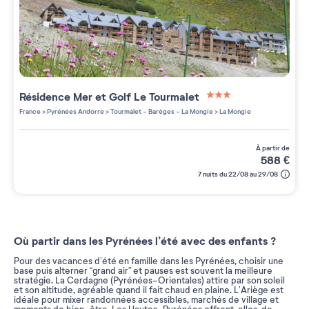
Résidence
Mer et Golf Le Tourmalet
3 étoiles sur 5
France
>
Pyrénées Andorre
>
Tourmalet - Barèges - La Mongie
>
La Mongie
à partir de
588
€
7 nuits du 22/08 au 29/08
Où partir dans les Pyrénées l’été avec des enfants ?
Pour des vacances d’été en famille dans les Pyrénées, choisir une
base puis alterner “grand air” et pauses est souvent la meilleure
stratégie. La Cerdagne (Pyrénées-Orientales) attire par son soleil
et son altitude, agréable quand il fait chaud en plaine. L’Ariège est
idéale pour mixer randonnées accessibles, marchés de village et