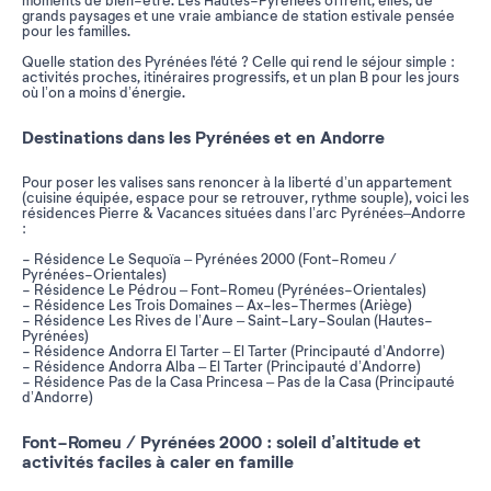
moments de bien-être. Les Hautes-Pyrénées offrent, elles, de
grands paysages et une vraie ambiance de station estivale pensée
pour les familles.
Quelle station des Pyrénées l'été ? Celle qui rend le séjour simple :
activités proches, itinéraires progressifs, et un plan B pour les jours
où l’on a moins d’énergie.
Destinations dans les Pyrénées et en Andorre
Pour poser les valises sans renoncer à la liberté d’un appartement
(cuisine équipée, espace pour se retrouver, rythme souple), voici les
résidences Pierre & Vacances situées dans l’arc Pyrénées–Andorre
:
- Résidence Le Sequoïa – Pyrénées 2000 (Font-Romeu /
Pyrénées-Orientales)
- Résidence Le Pédrou – Font-Romeu (Pyrénées-Orientales)
- Résidence Les Trois Domaines – Ax-les-Thermes (Ariège)
- Résidence Les Rives de l’Aure – Saint-Lary-Soulan (Hautes-
Pyrénées)
- Résidence Andorra El Tarter – El Tarter (Principauté d’Andorre)
- Résidence Andorra Alba – El Tarter (Principauté d’Andorre)
- Résidence Pas de la Casa Princesa – Pas de la Casa (Principauté
d’Andorre)
Font-Romeu / Pyrénées 2000 : soleil d’altitude et
activités faciles à caler en famille