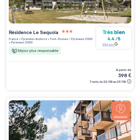
Très bien
Résidence
Le Sequoïa
3 étoiles sur 5
4.4
/
5
France
>
Pyrénées Andorre
>
Font-Romeu / Pyrénées 2000
>
Pyrénées 2000
256
avis
Séjour plus responsable
à partir de
398
€
7 nuits du 22/08 au 29/08