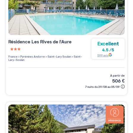
Résidence
Les Rives de l'Aure
Excellent
4.5
/
5
3 étoiles sur 5
599
avis
France
>
Pyrénées Andorre
>
Saint-Lary Soulan
>
Saint-
Lary-Soulan
à partir de
506
€
7 nuits du 29/08 au 05/09