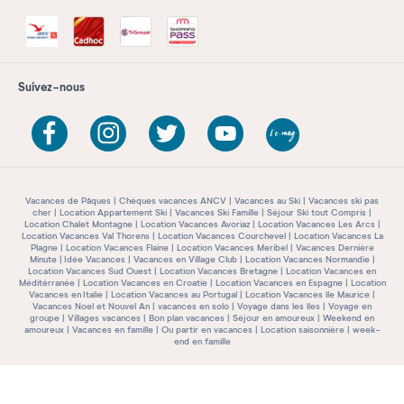
Suivez-nous
Vacances de Pâques
Chèques vacances ANCV
Vacances au Ski
Vacances ski pas
cher
Location Appartement Ski
Vacances Ski Famille
Séjour Ski tout Compris
Location Chalet Montagne
Location Vacances Avoriaz
Location Vacances Les Arcs
Location Vacances Val Thorens
Location Vacances Courchevel
Location Vacances La
Plagne
Location Vacances Flaine
Location Vacances Meribel
Vacances Dernière
Minute
Idée Vacances
Vacances en Village Club
Location Vacances Normandie
Location Vacances Sud Ouest
Location Vacances Bretagne
Location Vacances en
Méditérranée
Location Vacances en Croatie
Location Vacances en Espagne
Location
Vacances en Italie
Location Vacances au Portugal
Location Vacances île Maurice
Vacances Noel et Nouvel An
vacances en solo
Voyage dans les îles
Voyage en
groupe
Villages vacances
Bon plan vacances
Séjour en amoureux
Weekend en
amoureux
Vacances en famille
Ou partir en vacances
Location saisonnière
week-
end en famille