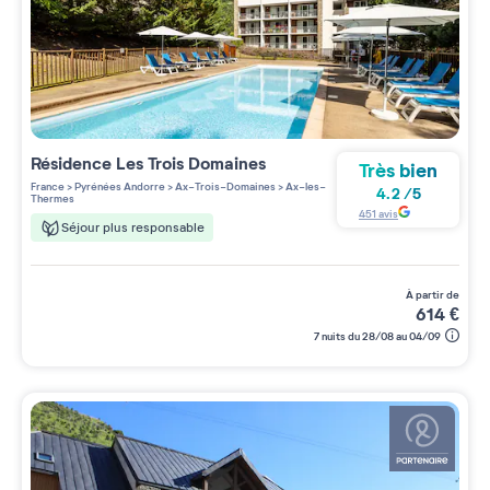
Résidence
Les Trois Domaines
Très bien
France
>
Pyrénées Andorre
>
Ax-Trois-Domaines
>
Ax-les-
4.2
/
5
Thermes
451
avis
Séjour plus responsable
à partir de
614
€
7 nuits du 28/08 au 04/09