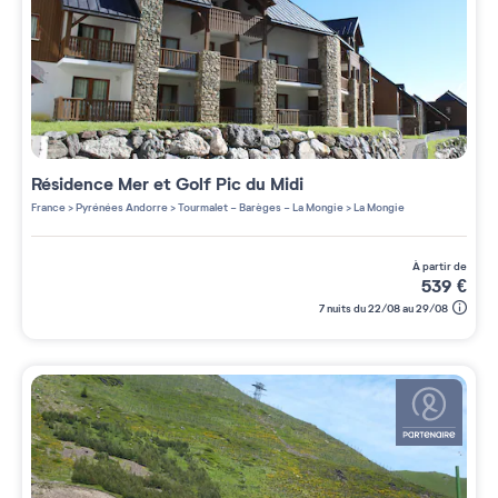
Résidence
Mer et Golf Pic du Midi
France
>
Pyrénées Andorre
>
Tourmalet - Barèges - La Mongie
>
La Mongie
à partir de
539
€
7 nuits du 22/08 au 29/08