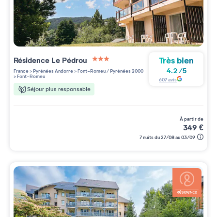
Très bien
Résidence
Le Pédrou
3 étoiles sur 5
4.2
/
5
France
>
Pyrénées Andorre
>
Font-Romeu / Pyrénées 2000
>
Font-Romeu
607
avis
Séjour plus responsable
à partir de
349
€
7 nuits du 27/08 au 03/09