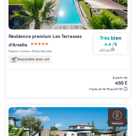
Résidence premium
Les Terrasses
Très bien
d'Arsella
4.4
/
5
5 étoiles sur 5
439
avis
France
>
Corse
>
Porto Vecchio
Disponible avec vol
à partir de
455
€
7 nuits du 16/10 au 23/10