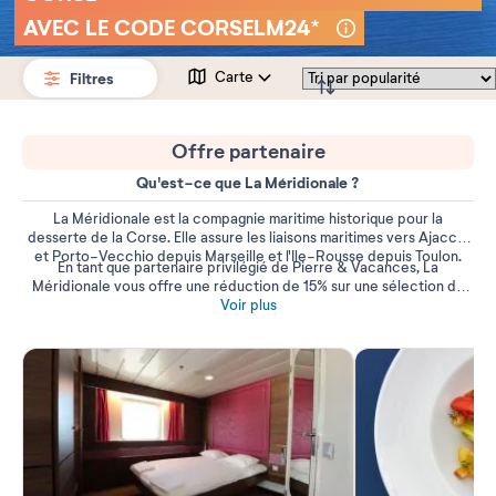
AVEC LE CODE CORSELM24*
Filtres
Carte
Offre partenaire
Qu'est-ce que La Méridionale ?
La Méridionale est la compagnie maritime historique pour la
desserte de la Corse. Elle assure les liaisons maritimes vers Ajaccio
et Porto-Vecchio depuis Marseille et l'Ile-Rousse depuis Toulon.
En tant que partenaire privilégié de Pierre & Vacances, La
Méridionale vous offre une réduction de 15% sur une sélection de
traversées sur le site :
https://www.lameridionale.fr/fr/corse-ete-
Voir plus
2024