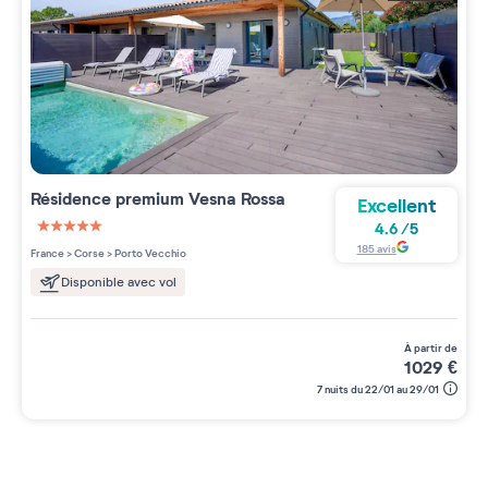
Résidence premium
Vesna Rossa
Excellent
4.6
/
5
5 étoiles sur 5
185
avis
France
>
Corse
>
Porto Vecchio
Disponible avec vol
à partir de
1029
€
7 nuits du 22/01 au 29/01