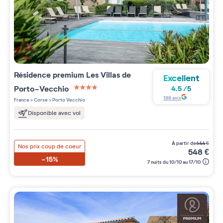
Résidence premium
Les Villas de
Excellent
Porto-Vecchio
4.5
/
5
4 étoiles sur 5
188
avis
France
>
Corse
>
Porto Vecchio
Disponible avec vol
à partir de
644
€
Nos prix coup de coeur
548
€
-15%
7 nuits du 10/10 au 17/10