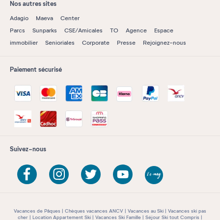
Nos autres sites
Adagio
Maeva
Center
Parcs
Sunparks
CSE/Amicales
TO
Agence
Espace
immobilier
Senioriales
Corporate
Presse
Rejoignez-nous
Paiement sécurisé
Suivez-nous
Vacances de Pâques
Chèques vacances ANCV
Vacances au Ski
Vacances ski pas
cher
Location Appartement Ski
Vacances Ski Famille
Séjour Ski tout Compris