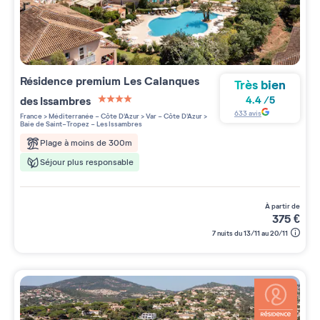
Résidence premium
Les Calanques
Très bien
des Issambres
4.4
/
5
4 étoiles sur 5
633
avis
France
>
Méditerranée - Côte D'Azur
>
Var - Côte D'Azur
>
Baie de Saint-Tropez - Les Issambres
Plage à moins de 300m
Séjour plus responsable
à partir de
375
€
7 nuits du 13/11 au 20/11