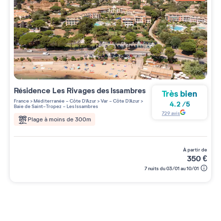
Résidence
Les Rivages des Issambres
Très bien
France
>
Méditerranée - Côte D'Azur
>
Var - Côte D'Azur
>
4.2
/
5
Baie de Saint-Tropez - Les Issambres
729
avis
Plage à moins de 300m
à partir de
350
€
7 nuits du 03/01 au 10/01