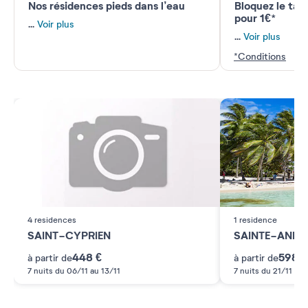
Nos résidences pieds dans l’eau
Bloquez le tari
pour 1€*​​
...
Voir plus
...
Voir plus
*Conditions
4 residences
1 residence
SAINT-CYPRIEN
SAINTE-ANNE
448 €
598 €
à partir de
à partir de
7 nuits du 06/11 au 13/11
7 nuits du 21/11 au 