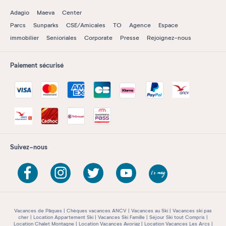
Adagio
Maeva
Center
Parcs
Sunparks
CSE/Amicales
TO
Agence
Espace
immobilier
Senioriales
Corporate
Presse
Rejoignez-nous
Paiement sécurisé
Suivez-nous
Vacances de Pâques
Chèques vacances ANCV
Vacances au Ski
Vacances ski pas
cher
Location Appartement Ski
Vacances Ski Famille
Séjour Ski tout Compris
Location Chalet Montagne
Location Vacances Avoriaz
Location Vacances Les Arcs