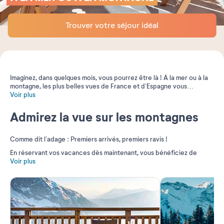
Trouver votre séjour idéal
Imaginez, dans quelques mois, vous pourrez être là ! À la mer ou à la
montagne, les plus belles vues de France et d’Espagne vous
attendent déjà chez Pierre & Vacances.
Voir plus
Admirez la vue sur les montagnes​
Comme dit l’adage : Premiers arrivés, premiers ravis !
En réservant vos vacances dès maintenant, vous bénéficiez de
conditions idéales : meilleurs tarifs, meilleurs
Voir plus
hébergements,
meilleurs emplacements…