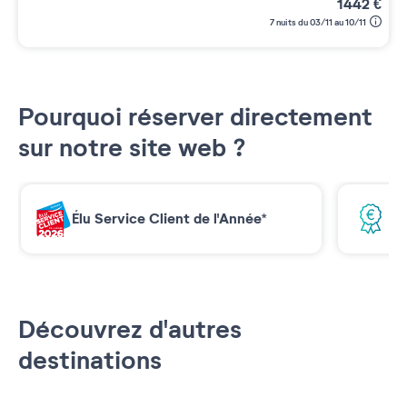
1442
€
7 nuits du 03/11 au 10/11
Pourquoi réserver directement
sur notre site web ?
Élu Service Client de l'Année*
Me
Découvrez d'autres
destinations