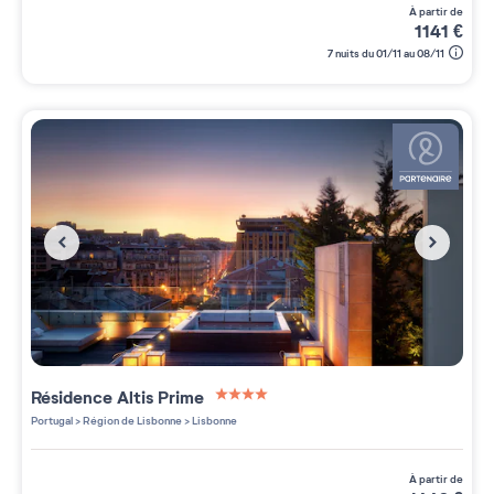
à partir de
1141
€
7 nuits du 01/11 au 08/11
Résidence
Altis Prime
4 étoiles sur 5
Portugal
>
Région de Lisbonne
>
Lisbonne
à partir de