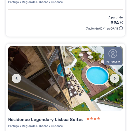
4 étoiles sur 5
Portugal
>
Région de Lisbonne
>
Lisbonne
à partir de
994
€
7 nuits du 02/11 au 09/11
Résidence
Legendary Lisboa Suites
4 étoiles sur 5
Portugal
>
Région de Lisbonne
>
Lisbonne