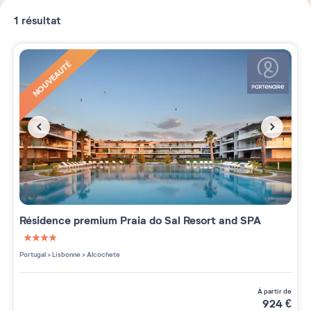
1
résultat
NOUVEAUTÉ
Résidence premium
Praia do Sal Resort and SPA
4 étoiles sur 5
Portugal
>
Lisbonne
>
Alcochete
à partir de
924
€