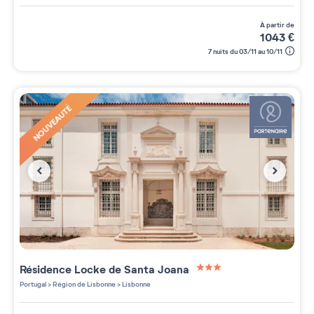
à partir de
1043
€
7 nuits du 03/11 au 10/11
NOUVEAUTÉ
Résidence
Locke de Santa Joana
3 étoiles sur 5
Portugal
>
Région de Lisbonne
>
Lisbonne