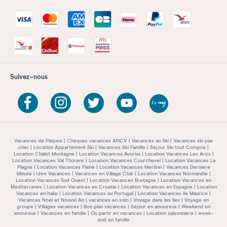
Suivez-nous
Vacances de Pâques
Chèques vacances ANCV
Vacances au Ski
Vacances ski pas
cher
Location Appartement Ski
Vacances Ski Famille
Séjour Ski tout Compris
Location Chalet Montagne
Location Vacances Avoriaz
Location Vacances Les Arcs
Location Vacances Val Thorens
Location Vacances Courchevel
Location Vacances La
Plagne
Location Vacances Flaine
Location Vacances Meribel
Vacances Dernière
Minute
Idée Vacances
Vacances en Village Club
Location Vacances Normandie
Location Vacances Sud Ouest
Location Vacances Bretagne
Location Vacances en
Méditérranée
Location Vacances en Croatie
Location Vacances en Espagne
Location
Vacances en Italie
Location Vacances au Portugal
Location Vacances île Maurice
Vacances Noel et Nouvel An
vacances en solo
Voyage dans les îles
Voyage en
groupe
Villages vacances
Bon plan vacances
Séjour en amoureux
Weekend en
amoureux
Vacances en famille
Ou partir en vacances
Location saisonnière
week-
end en famille