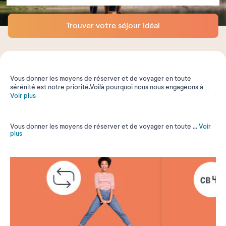
Trouver votre séjour idéal
Vous donner les moyens de réserver et de voyager en toute
sérénité est notre priorité.Voilà pourquoi nous nous engageons à
vous offrir les moyens de réserver avec flexibilité et de vous
Voir plus
accueillir en vous garantissant un haut niveau de sécurité avec notre
Garantie Sérénité.
Vous donner les moyens de réserver et de voyager en toute
...
Voir
plus