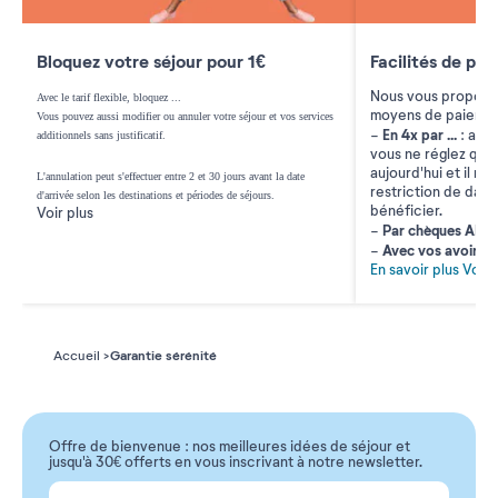
Bloquez votre séjour pour 1€
Facilités de pa
Nous vous proposon
Avec le tarif flexible, bloquez
...
moyens de paiemen
Vous pouvez aussi modifier ou annuler votre séjour et vos services
En 4x par
...
-
: avec
additionnels sans justificatif.
vous ne réglez que
aujourd'hui et il n'
L'annulation peut s'effectuer entre 2 et 30 jours avant la date
restriction de date
d'arrivée selon les destinations et périodes de séjours.
bénéficier.
Voir plus
Par chèques AN
-
Avec vos avoirs
-
En savoir plus
Voir 
Garantie sérénité
Accueil
Offre de bienvenue : nos meilleures idées de séjour et
jusqu'à 30€ offerts en vous inscrivant à notre newsletter.