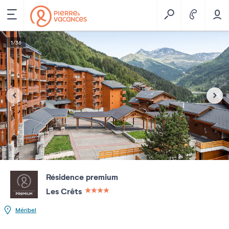
1
/
36
Résidence premium
Les Crêts
4 étoiles sur 5
Méribel