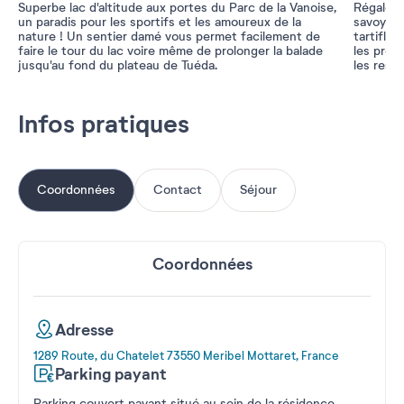
Superbe lac d'altitude aux portes du Parc de la Vanoise,
Régalez-
un paradis pour les sportifs et les amoureux de la
savoyard
nature ! Un sentier damé vous permet facilement de
tartiflet
faire le tour du lac voire même de prolonger la balade
les prod
jusqu'au fond du plateau de Tuéda.
les resta
Infos pratiques
Coordonnées
Contact
Séjour
Coordonnées
Adresse
1289 Route, du Chatelet 73550 Meribel Mottaret, France
Parking payant
Parking couvert payant situé au sein de la résidence.