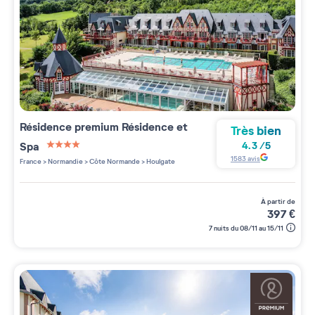
Résidence premium
Résidence et
Très bien
Spa
4.3
/
5
4 étoiles sur 5
1583
avis
France
>
Normandie
>
Côte Normande
>
Houlgate
à partir de
397
€
7 nuits du 08/11 au 15/11