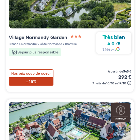
Très bien
Village
Normandy Garden
3 étoiles sur 5
4.0
/
5
France
>
Normandie
>
Côte Normande
>
Branville
3464
avis
Séjour plus responsable
à partir de
343
€
Nos prix coup de coeur
292
€
-15%
7 nuits du 10/10 au 17/10