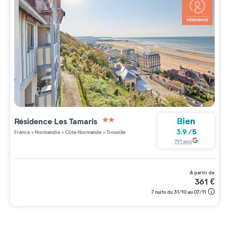
Bien
Résidence
Les Tamaris
2 étoiles sur 5
3.9
/
5
France
>
Normandie
>
Côte Normande
>
Trouville
791
avis
à partir de
361
€
7 nuits du 31/10 au 07/11