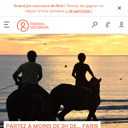
Grand jeu concours de l'été !
Tentez de gagner un
> Je participe !
séjour d'une semaine
PARTEZ À MOINS DE 2H DE... PARIS