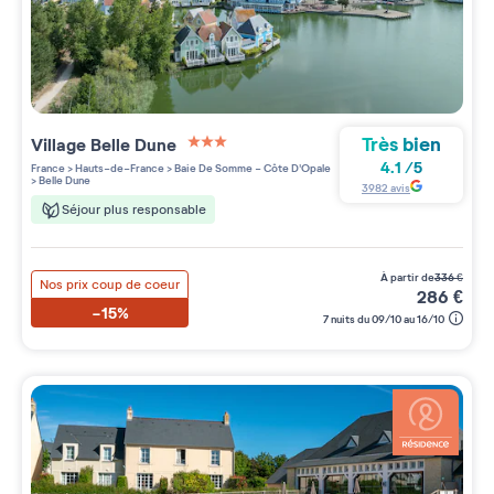
Très bien
Village
Belle Dune
3 étoiles sur 5
4.1
/
5
France
>
Hauts-de-France
>
Baie De Somme - Côte D'Opale
>
Belle Dune
3982
avis
Séjour plus responsable
à partir de
336
€
Nos prix coup de coeur
286
€
-15%
7 nuits du 09/10 au 16/10