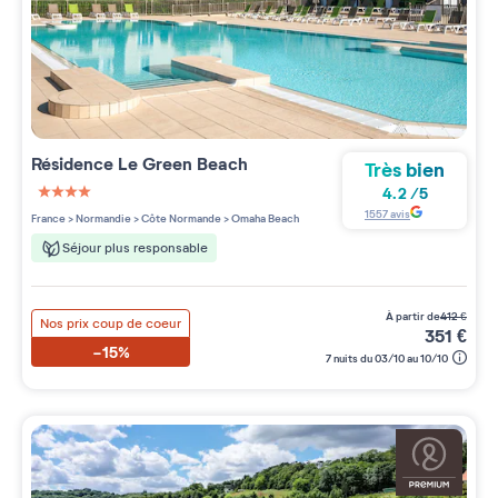
Résidence
Le Green Beach
Très bien
4.2
/
5
4 étoiles sur 5
1557
avis
France
>
Normandie
>
Côte Normande
>
Omaha Beach
Séjour plus responsable
à partir de
412
€
Nos prix coup de coeur
351
€
-15%
7 nuits du 03/10 au 10/10