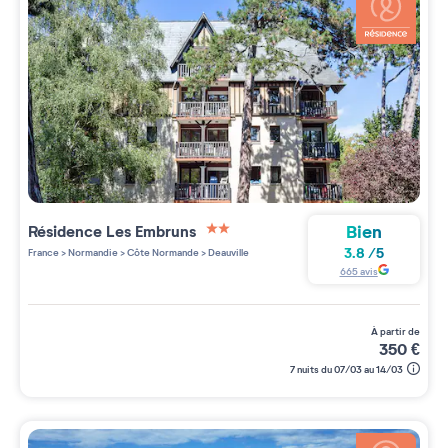
Bien
Résidence
Les Embruns
2 étoiles sur 5
3.8
/
5
France
>
Normandie
>
Côte Normande
>
Deauville
665
avis
à partir de
350
€
7 nuits du 07/03 au 14/03