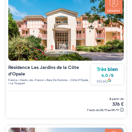
Résidence
Les Jardins de la Côte
Très bien
d'Opale
4.0
/
5
France
>
Hauts-de-France
>
Baie De Somme - Côte D'Opale
693
avis
>
Le Touquet
à partir de
376
€
7 nuits du 02/11 au 09/11