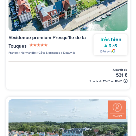
Résidence premium
Presqu'Ile de la
Très bien
Touques
4.3
/
5
5 étoiles sur 5
1576
avis
France
>
Normandie
>
Côte Normande
>
Deauville
à partir de
531
€
7 nuits du 12/01 au 19/01