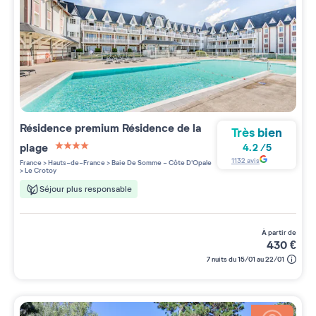
Résidence premium
Résidence de la
Très bien
plage
4.2
/
5
4 étoiles sur 5
1132
avis
France
>
Hauts-de-France
>
Baie De Somme - Côte D'Opale
>
Le Crotoy
Séjour plus responsable
à partir de
430
€
7 nuits du 15/01 au 22/01