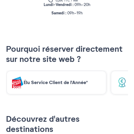
0,25€ TTC / min
Lundi-Vendredi :
09h-20h
Samedi :
09h-19h
Pourquoi réserver directement
sur notre site web ?
Élu Service Client de l'Année*
Me
Découvrez d'autres
destinations