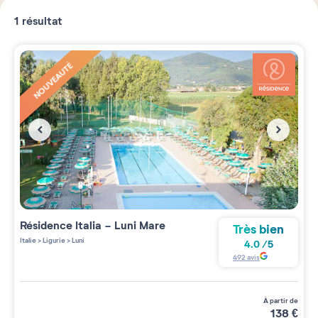
1
résultat
NOUVEAUTÉ
Résidence
Italia - Luni Mare
Très bien
Italie
>
Ligurie
>
Luni
4.0
/
5
492
avis
à partir de
138
€