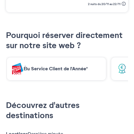
2 nuits du 20/11 au 22/11
Pourquoi réserver directement
sur notre site web ?
Élu Service Client de l'Année*
Me
Découvrez d'autres
destinations
Locations
Dernière minute