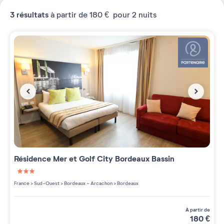
3
résultats
à partir de
180 €
pour 2 nuits
Résidence
Mer et Golf City Bordeaux Bassin
3 étoiles sur 5
France
>
Sud-Ouest
>
Bordeaux - Arcachon
>
Bordeaux
à partir de
180
€