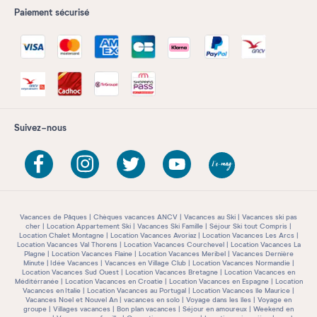
Paiement sécurisé
Suivez-nous
Vacances de Pâques
Chèques vacances ANCV
Vacances au Ski
Vacances ski pas
cher
Location Appartement Ski
Vacances Ski Famille
Séjour Ski tout Compris
Location Chalet Montagne
Location Vacances Avoriaz
Location Vacances Les Arcs
Location Vacances Val Thorens
Location Vacances Courchevel
Location Vacances La
Plagne
Location Vacances Flaine
Location Vacances Meribel
Vacances Dernière
Minute
Idée Vacances
Vacances en Village Club
Location Vacances Normandie
Location Vacances Sud Ouest
Location Vacances Bretagne
Location Vacances en
Méditérranée
Location Vacances en Croatie
Location Vacances en Espagne
Location
Vacances en Italie
Location Vacances au Portugal
Location Vacances île Maurice
Vacances Noel et Nouvel An
vacances en solo
Voyage dans les îles
Voyage en
groupe
Villages vacances
Bon plan vacances
Séjour en amoureux
Weekend en