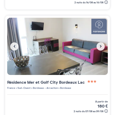
2 nuits du 14/08 au 16/08
Résidence
Mer et Golf City Bordeaux Lac
3 étoiles sur 5
France
>
Sud-Ouest
>
Bordeaux - Arcachon
>
Bordeaux
à partir de
180
€
2 nuits du 07/08 au 09/08