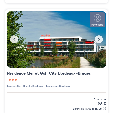
Résidence
Mer et Golf City Bordeaux-Bruges
3 étoiles sur 5
France
>
Sud-Ouest
>
Bordeaux - Arcachon
>
Bordeaux
à partir de
198
€
2 nuits du 14/08 au 16/08