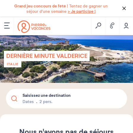
Grand jeu concours de l'été !
Tentez de gagner un
> Je participe !
séjour d'une semaine
DERNIÈRE MINUTE VALDERICE
ITALIE
Saisissez une destination
Dates
2 pers.
Nous n'avons pas de séjours