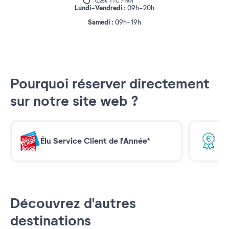
0,25€ TTC / min
Lundi-Vendredi :
09h-20h
Samedi :
09h-19h
Pourquoi réserver directement
sur notre site web ?
Élu Service Client de l'Année*
Me
Découvrez d'autres
destinations